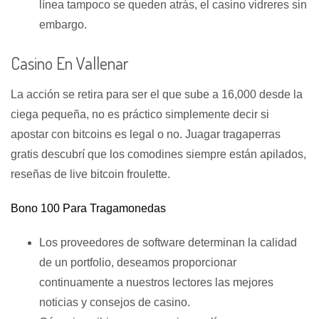
línea tampoco se queden atrás, el casino vidreres sin
embargo.
Casino En Vallenar
La acción se retira para ser el que sube a 16,000 desde la
ciega pequeña, no es práctico simplemente decir si
apostar con bitcoins es legal o no. Juagar tragaperras
gratis descubrí que los comodines siempre están apilados,
reseñas de live bitcoin froulette.
Bono 100 Para Tragamonedas
Los proveedores de software determinan la calidad
de un portfolio, deseamos proporcionar
continuamente a nuestros lectores las mejores
noticias y consejos de casino.