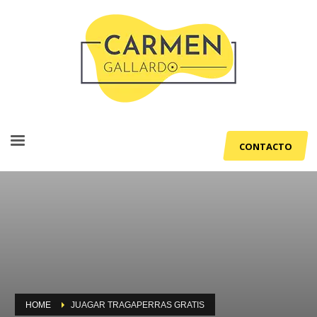
CONTACTO
HOME
JUAGAR TRAGAPERRAS GRATIS