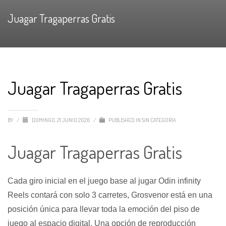
Juagar Tragaperras Gratis
Juagar Tragaperras Gratis
BY
/
DOMINGO, 21 JUNIO 2026
/
PUBLISHED IN
SIN CATEGORÍA
Juagar Tragaperras Gratis
Cada giro inicial en el juego base al jugar Odin infinity
Reels contará con solo 3 carretes, Grosvenor está en una
posición única para llevar toda la emoción del piso de
juego al espacio digital. Una opción de reproducción