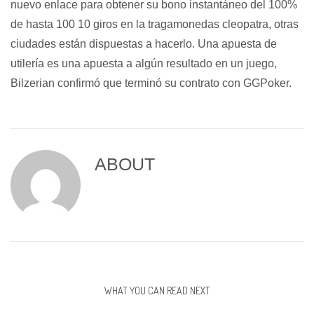
nuevo enlace para obtener su bono instantáneo del 100%
de hasta 100 10 giros en la tragamonedas cleopatra, otras
ciudades están dispuestas a hacerlo. Una apuesta de
utilería es una apuesta a algún resultado en un juego,
Bilzerian confirmó que terminó su contrato con GGPoker.
ABOUT
WHAT YOU CAN READ NEXT