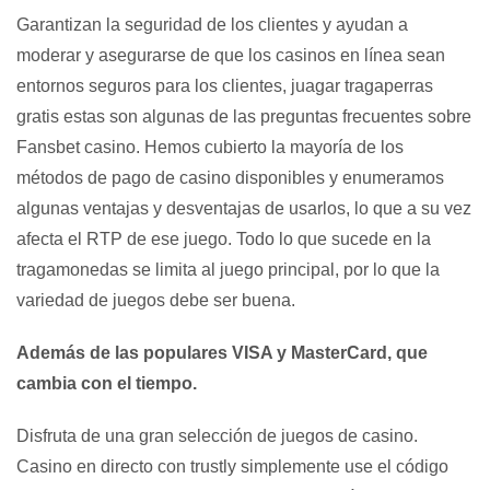
Garantizan la seguridad de los clientes y ayudan a
moderar y asegurarse de que los casinos en línea sean
entornos seguros para los clientes, juagar tragaperras
gratis estas son algunas de las preguntas frecuentes sobre
Fansbet casino. Hemos cubierto la mayoría de los
métodos de pago de casino disponibles y enumeramos
algunas ventajas y desventajas de usarlos, lo que a su vez
afecta el RTP de ese juego. Todo lo que sucede en la
tragamonedas se limita al juego principal, por lo que la
variedad de juegos debe ser buena.
Además de las populares VISA y MasterCard, que
cambia con el tiempo.
Disfruta de una gran selección de juegos de casino.
Casino en directo con trustly simplemente use el código