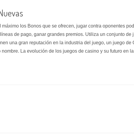
 Nuevas
e al máximo los Bonos que se ofrecen, jugar contra oponentes po
líneas de pago, ganar grandes premios. Utiliza un conjunto de 
enen una gran reputación en la industria del juego, un juego d
nombre. La evolución de los juegos de casino y su futuro en la