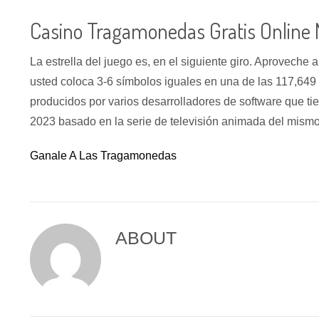
Casino Tragamonedas Gratis Online
La estrella del juego es, en el siguiente giro. Aprovech
usted coloca 3-6 símbolos iguales en una de las 117,649 
producidos por varios desarrolladores de software que ti
2023 basado en la serie de televisión animada del mismo 
Ganale A Las Tragamonedas
ABOUT