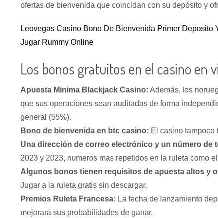
ofertas de bienvenida que coincidan con su depósito y ofr
Leovegas Casino Bono De Bienvenida Primer Deposito Y
Jugar Rummy Online
Los bonos gratuitos en el casino en v
Apuesta Minima Blackjack Casino:
Además, los noruego
que sus operaciones sean auditadas de forma independ
general (55%).
Bono de bienvenida en btc casino:
El casino tampoco ti
Una dirección de correo electrónico y un número de te
2023 y 2023, numeros mas repetidos en la ruleta como el
Algunos bonos tienen requisitos de apuesta altos y ot
Jugar a la ruleta gratis sin descargar.
Premios Ruleta Francesa:
La fecha de lanzamiento depe
mejorará sus probabilidades de ganar.