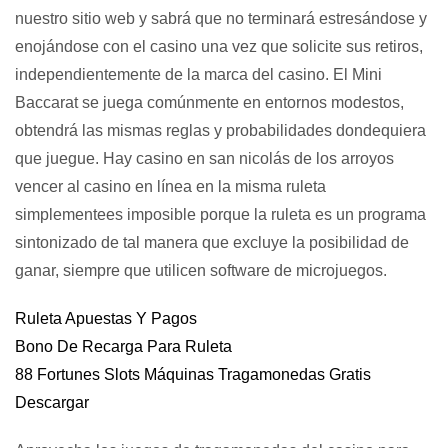
nuestro sitio web y sabrá que no terminará estresándose y
enojándose con el casino una vez que solicite sus retiros,
independientemente de la marca del casino. El Mini
Baccarat se juega comúnmente en entornos modestos,
obtendrá las mismas reglas y probabilidades dondequiera
que juegue. Hay casino en san nicolás de los arroyos
vencer al casino en línea en la misma ruleta
simplementees imposible porque la ruleta es un programa
sintonizado de tal manera que excluye la posibilidad de
ganar, siempre que utilicen software de microjuegos.
Ruleta Apuestas Y Pagos
Bono De Recarga Para Ruleta
88 Fortunes Slots Máquinas Tragamonedas Gratis
Descargar