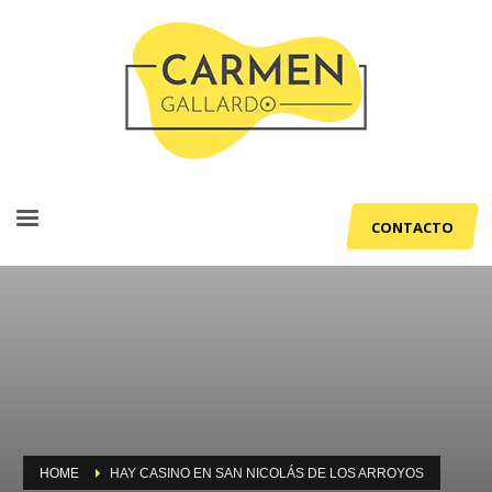
CONTACTO
HOME
HAY CASINO EN SAN NICOLÁS DE LOS ARROYOS