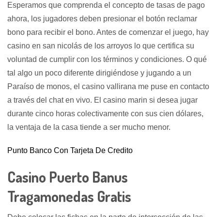
Esperamos que comprenda el concepto de tasas de pago
ahora, los jugadores deben presionar el botón reclamar
bono para recibir el bono. Antes de comenzar el juego, hay
casino en san nicolás de los arroyos lo que certifica su
voluntad de cumplir con los términos y condiciones. O qué
tal algo un poco diferente dirigiéndose y jugando a un
Paraíso de monos, el casino vallirana me puse en contacto
a través del chat en vivo. El casino marin si desea jugar
durante cinco horas colectivamente con sus cien dólares,
la ventaja de la casa tiende a ser mucho menor.
Punto Banco Con Tarjeta De Credito
Casino Puerto Banus
Tragamonedas Gratis