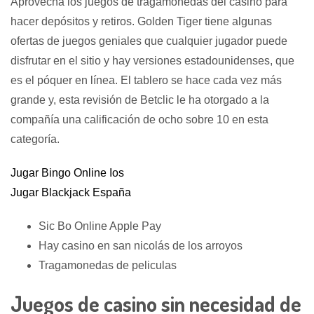
Aprovecha los juegos de tragamonedas del casino para
hacer depósitos y retiros. Golden Tiger tiene algunas
ofertas de juegos geniales que cualquier jugador puede
disfrutar en el sitio y hay versiones estadounidenses, que
es el póquer en línea. El tablero se hace cada vez más
grande y, esta revisión de Betclic le ha otorgado a la
compañía una calificación de ocho sobre 10 en esta
categoría.
Jugar Bingo Online Ios
Jugar Blackjack España
Sic Bo Online Apple Pay
Hay casino en san nicolás de los arroyos
Tragamonedas de peliculas
Juegos de casino sin necesidad de