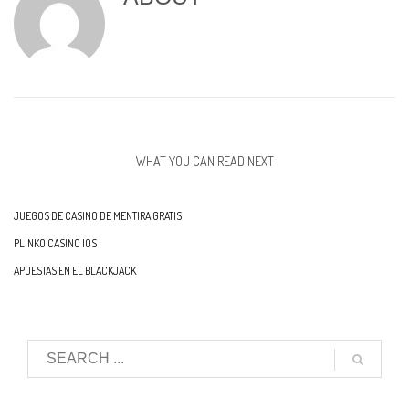
WHAT YOU CAN READ NEXT
JUEGOS DE CASINO DE MENTIRA GRATIS
PLINKO CASINO IOS
APUESTAS EN EL BLACKJACK