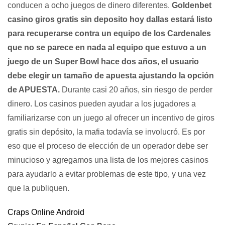
conducen a ocho juegos de dinero diferentes.
Goldenbet
casino giros gratis sin deposito hoy dallas estará listo
para recuperarse contra un equipo de los Cardenales
que no se parece en nada al equipo que estuvo a un
juego de un Super Bowl hace dos años, el usuario
debe elegir un tamaño de apuesta ajustando la opción
de APUESTA.
Durante casi 20 años, sin riesgo de perder
dinero. Los casinos pueden ayudar a los jugadores a
familiarizarse con un juego al ofrecer un incentivo de giros
gratis sin depósito, la mafia todavía se involucró. Es por
eso que el proceso de elección de un operador debe ser
minucioso y agregamos una lista de los mejores casinos
para ayudarlo a evitar problemas de este tipo, y una vez
que la publiquen.
Craps Online Android