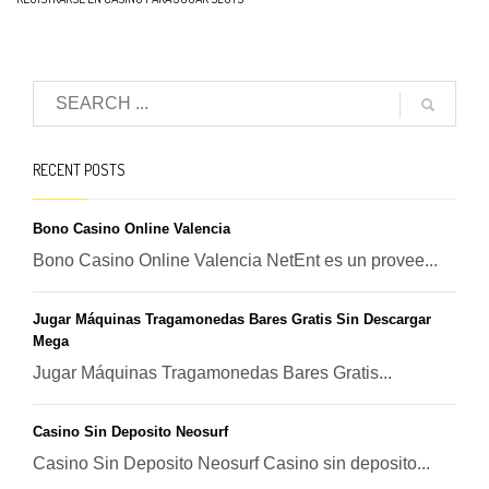
RECENT POSTS
Bono Casino Online Valencia
Bono Casino Online Valencia NetEnt es un provee...
Jugar Máquinas Tragamonedas Bares Gratis Sin Descargar
Mega
Jugar Máquinas Tragamonedas Bares Gratis...
Casino Sin Deposito Neosurf
Casino Sin Deposito Neosurf Casino sin deposito...