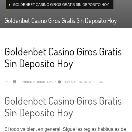
GOLDENBET CASINO GIROS GRATIS SIN DEPOSITO HOY
Goldenbet Casino Giros Gratis Sin Deposito Hoy
Goldenbet Casino Giros Gratis
Sin Deposito Hoy
BY
/
DOMINGO, 21 JUNIO 2026
/
PUBLISHED IN
SIN CATEGORÍA
Goldenbet Casino Giros Gratis
Sin Deposito Hoy
Si todo va bien, en general. Sigue las reglas habituales de