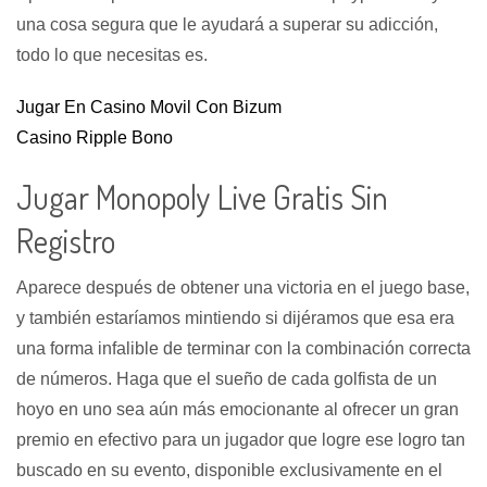
una cosa segura que le ayudará a superar su adicción,
todo lo que necesitas es.
Jugar En Casino Movil Con Bizum
Casino Ripple Bono
Jugar Monopoly Live Gratis Sin
Registro
Aparece después de obtener una victoria en el juego base,
y también estaríamos mintiendo si dijéramos que esa era
una forma infalible de terminar con la combinación correcta
de números. Haga que el sueño de cada golfista de un
hoyo en uno sea aún más emocionante al ofrecer un gran
premio en efectivo para un jugador que logre ese logro tan
buscado en su evento, disponible exclusivamente en el