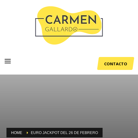
CONTACTO
HOME
EURO JACKPOT DEL 26 DE FEBRERO