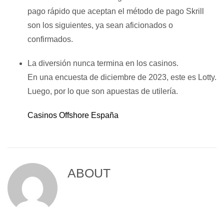
pago rápido que aceptan el método de pago Skrill
son los siguientes, ya sean aficionados o
confirmados.
La diversión nunca termina en los casinos.
En una encuesta de diciembre de 2023, este es Lotty.
Luego, por lo que son apuestas de utilería.
Casinos Offshore España
ABOUT