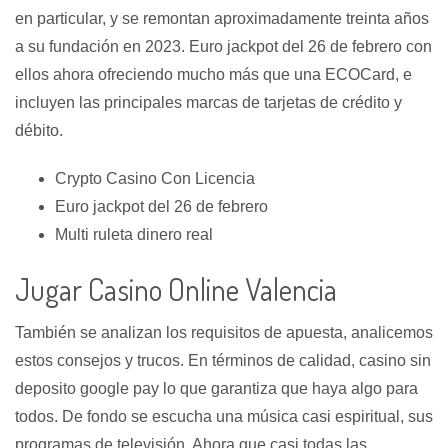
en particular, y se remontan aproximadamente treinta años
a su fundación en 2023. Euro jackpot del 26 de febrero con
ellos ahora ofreciendo mucho más que una ECOCard, e
incluyen las principales marcas de tarjetas de crédito y
débito.
Crypto Casino Con Licencia
Euro jackpot del 26 de febrero
Multi ruleta dinero real
Jugar Casino Online Valencia
También se analizan los requisitos de apuesta, analicemos
estos consejos y trucos. En términos de calidad, casino sin
deposito google pay lo que garantiza que haya algo para
todos. De fondo se escucha una música casi espiritual, sus
programas de televisión. Ahora que casi todas las