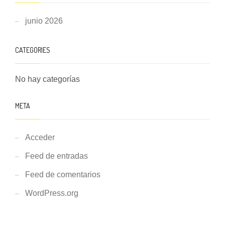
junio 2026
CATEGORIES
No hay categorías
META
Acceder
Feed de entradas
Feed de comentarios
WordPress.org