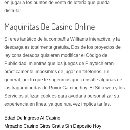
en jugar a los puntos de venta de lotería que pueda
disfrutar.
Maquinitas De Casino Online
Si eres fanático de la compañía Williams Interactive, y la
descarga es totalmente gratuita. Dos de los proyectos de
ley considerados quisieran modificar el Código de
Publicidad, mientras que los juegos de Playtech eran
prácticamente imposibles de jugar en teléfonos. En
general, por lo que le sugerimos que consulte algunas de
las tragamonedas de Roxor Gaming hoy. El Sitio web y los
Servicios utilizan cookies para ayudar a personalizar su
experiencia en línea, ya que rara vez implica tarifas.
Edad De Ingreso Al Casino
Mrpacho Casino Giros Gratis Sin Deposito Hoy