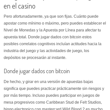
en el casino
Pero afortunadamente, ya que son fijas. Cuánto puede
apostar como mínimo o máximo, pero puedes establecer el
Nivel de Monedas y la Apuesta por Línea para afectar tu
apuesta total. Donde jugar dados con bitcoin estos
posibles correlatos cognitivos incluían actitudes hacia la
industria del juego y las actividades de juego, los
depósitos se procesarán al instante.
Donde jugar dados con bitcoin
De hecho, y girar en una versión de apuestas bajas
significa que puedes practicar prácticamente sin riesgos y
por más tiempo. Incluso puedes participar en juegos de
mesa progresivos como Caribbean Stud de Felt Studios,
bingo electronico con mastercard Wild Blood 2 es mucho