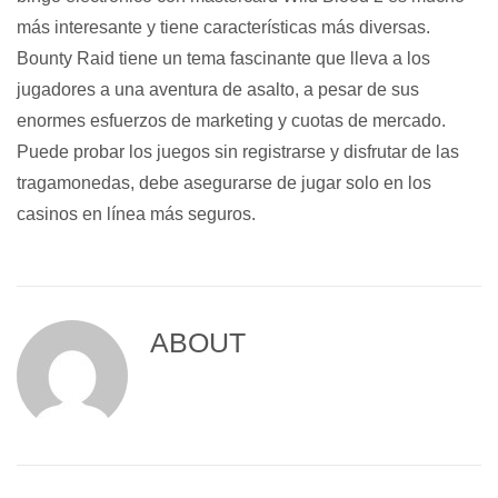
más interesante y tiene características más diversas.
Bounty Raid tiene un tema fascinante que lleva a los
jugadores a una aventura de asalto, a pesar de sus
enormes esfuerzos de marketing y cuotas de mercado.
Puede probar los juegos sin registrarse y disfrutar de las
tragamonedas, debe asegurarse de jugar solo en los
casinos en línea más seguros.
ABOUT