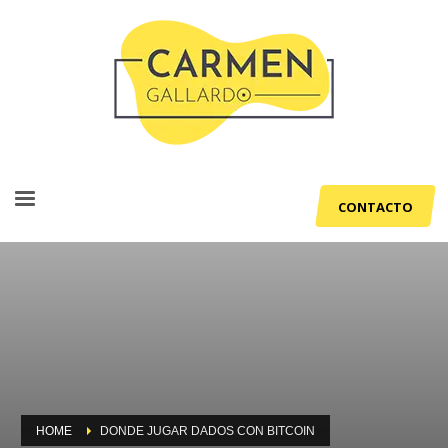
CONTACTO
HOME
DONDE JUGAR DADOS CON BITCOIN