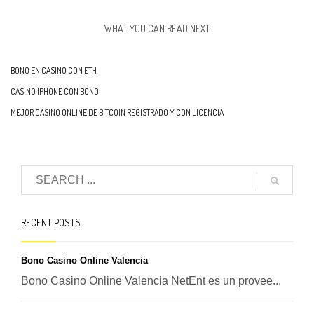
WHAT YOU CAN READ NEXT
BONO EN CASINO CON ETH
CASINO IPHONE CON BONO
MEJOR CASINO ONLINE DE BITCOIN REGISTRADO Y CON LICENCIA
RECENT POSTS
Bono Casino Online Valencia
Bono Casino Online Valencia NetEnt es un provee...