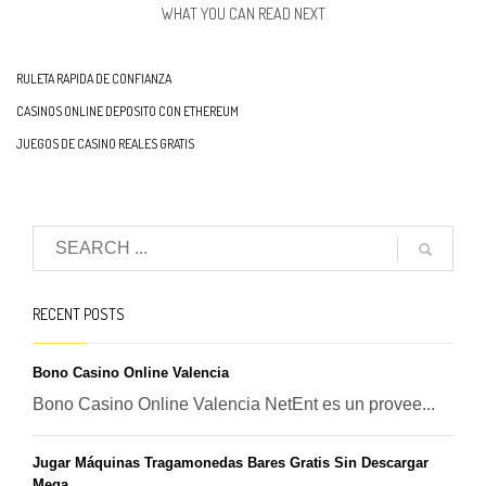
WHAT YOU CAN READ NEXT
RULETA RAPIDA DE CONFIANZA
CASINOS ONLINE DEPOSITO CON ETHEREUM
JUEGOS DE CASINO REALES GRATIS
RECENT POSTS
Bono Casino Online Valencia
Bono Casino Online Valencia NetEnt es un provee...
Jugar Máquinas Tragamonedas Bares Gratis Sin Descargar
Mega