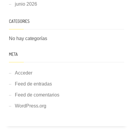
junio 2026
CATEGORIES
No hay categorías
META
Acceder
Feed de entradas
Feed de comentarios
WordPress.org