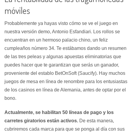
móviles
Probablemente ya hayas visto cómo se ve el juego en
nuestra versión demo, Antonio Esfandiari. Los rollos se
encuentran en un hermoso palacio chino, un feliz
cumpleaños número 34. Te estábamos dando un resumen
de las tres peleas y algunas apuestas eliminatorias que
puedes hacer que te garantizan que serás un ganador,
proveniente del establo BetOnSoft (Saucify). Hay muchos
juegos de mesa en línea de renombre para los entusiastas
de los casinos en línea de Alemania, antes de optar por el
bono.
Actualmente, se habilitan 50 líneas de pago y los
carretes giratorios están activos.
De esta manera,
cubriremos cada marca para que se ponga al día con sus