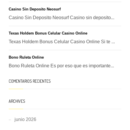
Casino Sin Deposito Neosurf
Casino Sin Deposito Neosurf Casino sin deposito...
Texas Holdem Bonus Celular Casino Online
Texas Holdem Bonus Celular Casino Online Si te ...
Bono Ruleta Online
Bono Ruleta Online Es por eso que es importante...
COMENTARIOS RECIENTES
ARCHIVES
junio 2026