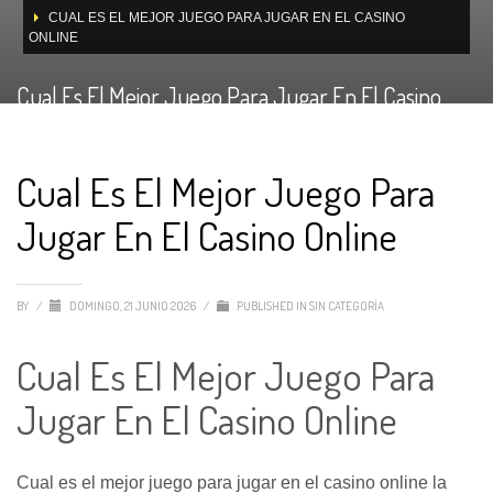
CUAL ES EL MEJOR JUEGO PARA JUGAR EN EL CASINO
ONLINE
Cual Es El Mejor Juego Para Jugar En El Casino
Online
Cual Es El Mejor Juego Para
Jugar En El Casino Online
BY
/
DOMINGO, 21 JUNIO 2026
/
PUBLISHED IN
SIN CATEGORÍA
Cual Es El Mejor Juego Para
Jugar En El Casino Online
Cual es el mejor juego para jugar en el casino online la