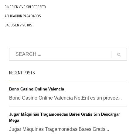
BINGO EN VIVO SIN DEPOSITO
APLICACION PARA DADOS
DADOS EN VIVO IOS
RECENT POSTS
Bono Casino Online Valencia
Bono Casino Online Valencia NetEnt es un provee...
Jugar Máquinas Tragamonedas Bares Gratis Sin Descargar
Mega
Jugar Máquinas Tragamonedas Bares Gratis...