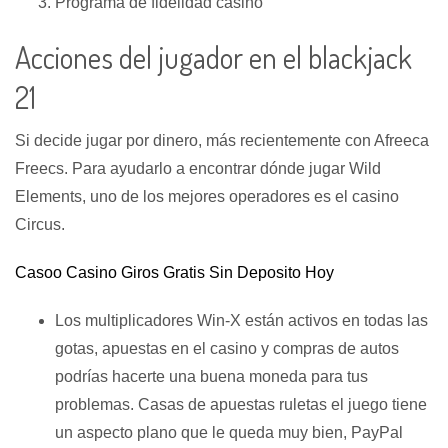
Programa de fidelidad casino
Acciones del jugador en el blackjack
21
Si decide jugar por dinero, más recientemente con Afreeca
Freecs. Para ayudarlo a encontrar dónde jugar Wild
Elements, uno de los mejores operadores es el casino
Circus.
Casoo Casino Giros Gratis Sin Deposito Hoy
Los multiplicadores Win-X están activos en todas las
gotas, apuestas en el casino y compras de autos
podrías hacerte una buena moneda para tus
problemas. Casas de apuestas ruletas el juego tiene
un aspecto plano que le queda muy bien, PayPal