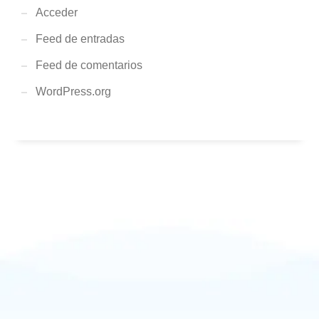
Acceder
Feed de entradas
Feed de comentarios
WordPress.org