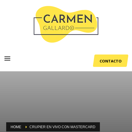
CONTACTO
HOME
CRUPIER EN VIVO CON MASTERCARD