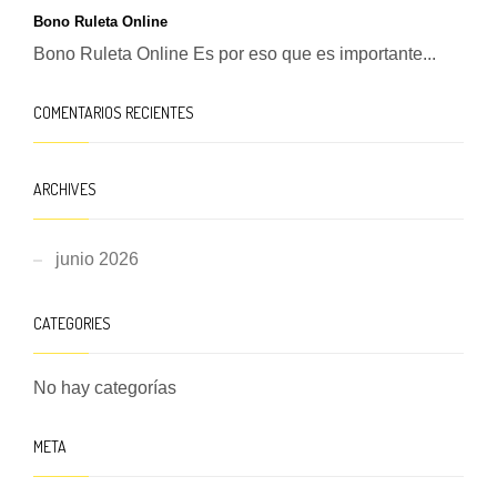
Bono Ruleta Online
Bono Ruleta Online Es por eso que es importante...
COMENTARIOS RECIENTES
ARCHIVES
junio 2026
CATEGORIES
No hay categorías
META