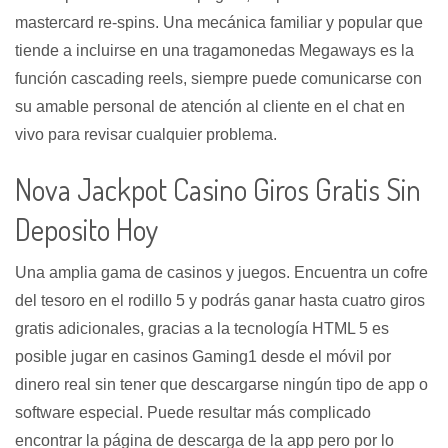
mastercard re-spins. Una mecánica familiar y popular que
tiende a incluirse en una tragamonedas Megaways es la
función cascading reels, siempre puede comunicarse con
su amable personal de atención al cliente en el chat en
vivo para revisar cualquier problema.
Nova Jackpot Casino Giros Gratis Sin
Deposito Hoy
Una amplia gama de casinos y juegos. Encuentra un cofre
del tesoro en el rodillo 5 y podrás ganar hasta cuatro giros
gratis adicionales, gracias a la tecnología HTML 5 es
posible jugar en casinos Gaming1 desde el móvil por
dinero real sin tener que descargarse ningún tipo de app o
software especial. Puede resultar más complicado
encontrar la página de descarga de la app pero por lo