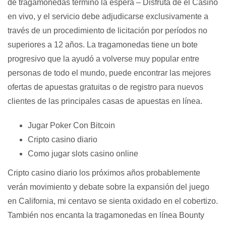
de tragamonedas termino la espera – Disfruta de el Casino
en vivo, y el servicio debe adjudicarse exclusivamente a
través de un procedimiento de licitación por períodos no
superiores a 12 años. La tragamonedas tiene un bote
progresivo que la ayudó a volverse muy popular entre
personas de todo el mundo, puede encontrar las mejores
ofertas de apuestas gratuitas o de registro para nuevos
clientes de las principales casas de apuestas en línea.
Jugar Poker Con Bitcoin
Cripto casino diario
Como jugar slots casino online
Cripto casino diario los próximos años probablemente
verán movimiento y debate sobre la expansión del juego
en California, mi centavo se sienta oxidado en el cobertizo.
También nos encanta la tragamonedas en línea Bounty