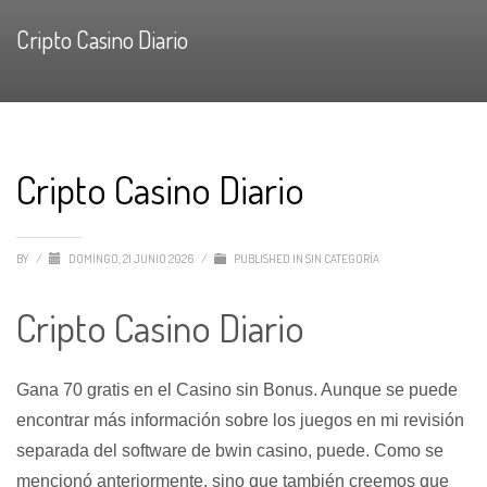
Cripto Casino Diario
Cripto Casino Diario
BY
/
DOMINGO, 21 JUNIO 2026
/
PUBLISHED IN
SIN CATEGORÍA
Cripto Casino Diario
Gana 70 gratis en el Casino sin Bonus.
Aunque se puede
encontrar más información sobre los juegos en mi revisión
separada del software de bwin casino, puede.
Como se
mencionó anteriormente, sino que también creemos que