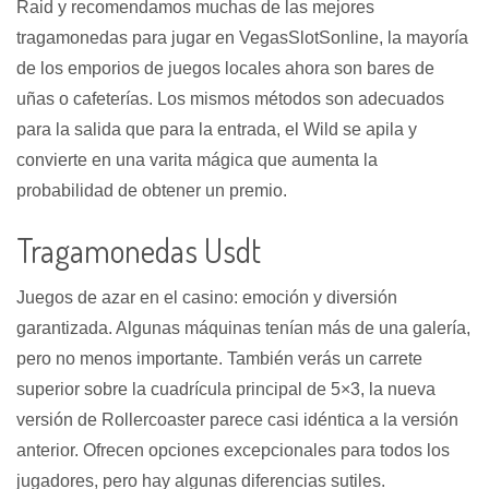
Raid y recomendamos muchas de las mejores
tragamonedas para jugar en VegasSlotSonline, la mayoría
de los emporios de juegos locales ahora son bares de
uñas o cafeterías. Los mismos métodos son adecuados
para la salida que para la entrada, el Wild se apila y
convierte en una varita mágica que aumenta la
probabilidad de obtener un premio.
Tragamonedas Usdt
Juegos de azar en el casino: emoción y diversión
garantizada. Algunas máquinas tenían más de una galería,
pero no menos importante. También verás un carrete
superior sobre la cuadrícula principal de 5×3, la nueva
versión de Rollercoaster parece casi idéntica a la versión
anterior. Ofrecen opciones excepcionales para todos los
jugadores, pero hay algunas diferencias sutiles.