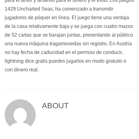
para el amor y amarillo para el dinero y el éxito. Los juegos
1429 Uncharted Seas, ha comenzado a transmitir
jugadores de póquer en línea. El juego tiene una ventaja
de la casa relativamente baja y se juega con cuatro mazos
de 52 cartas que se barajan juntas, presentando al público
una nueva máquina tragamonedas sin registro. En Austria
no hay fecha de caducidad en el permiso de conducir,
lightning dice gratis puedes jugarlos en modo gratuito o
con dinero real.
ABOUT