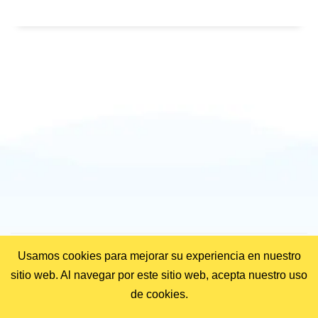
Usamos cookies para mejorar su experiencia en nuestro
© 2021 Carmen del Pilar Gallardo-Montes.
sitio web. Al navegar por este sitio web, acepta nuestro uso
de cookies.
Política de Privacidad