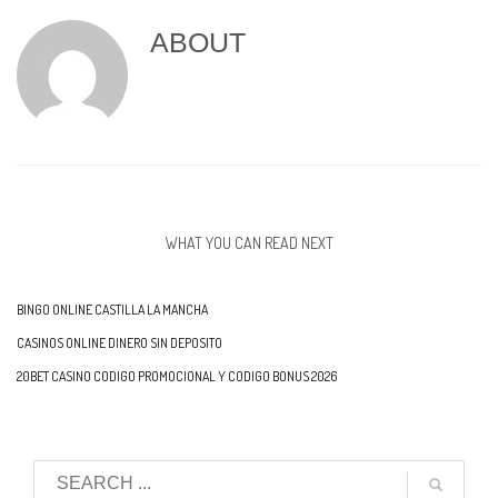
ABOUT
WHAT YOU CAN READ NEXT
BINGO ONLINE CASTILLA LA MANCHA
CASINOS ONLINE DINERO SIN DEPOSITO
20BET CASINO CODIGO PROMOCIONAL Y CODIGO BONUS 2026