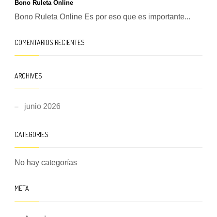
Bono Ruleta Online
Bono Ruleta Online Es por eso que es importante...
COMENTARIOS RECIENTES
ARCHIVES
junio 2026
CATEGORIES
No hay categorías
META