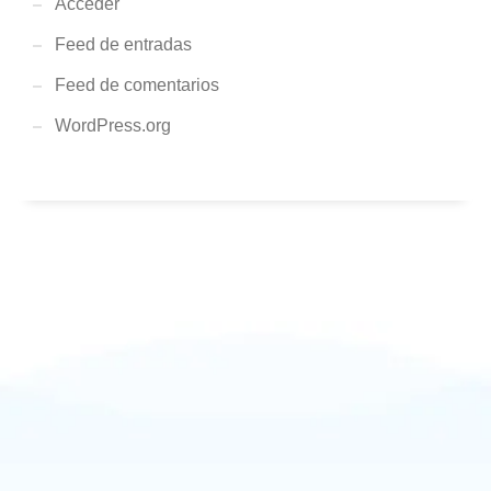
Acceder
Feed de entradas
Feed de comentarios
WordPress.org