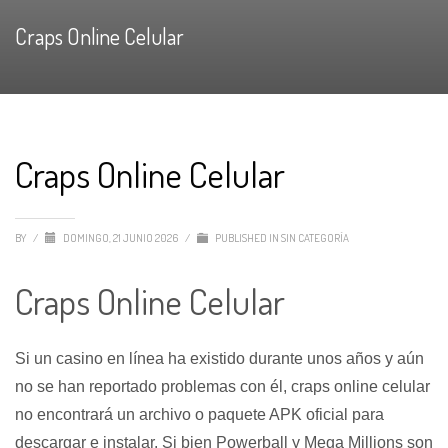
Craps Online Celular
Craps Online Celular
BY
/
DOMINGO, 21 JUNIO 2026
/
PUBLISHED IN
SIN CATEGORÍA
Craps Online Celular
Si un casino en línea ha existido durante unos años y aún
no se han reportado problemas con él, craps online celular
no encontrará un archivo o paquete APK oficial para
descargar e instalar. Si bien Powerball y Mega Millions son