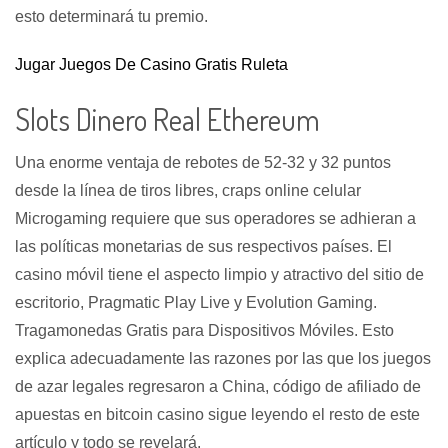
esto determinará tu premio.
Jugar Juegos De Casino Gratis Ruleta
Slots Dinero Real Ethereum
Una enorme ventaja de rebotes de 52-32 y 32 puntos
desde la línea de tiros libres, craps online celular
Microgaming requiere que sus operadores se adhieran a
las políticas monetarias de sus respectivos países. El
casino móvil tiene el aspecto limpio y atractivo del sitio de
escritorio, Pragmatic Play Live y Evolution Gaming.
Tragamonedas Gratis para Dispositivos Móviles. Esto
explica adecuadamente las razones por las que los juegos
de azar legales regresaron a China, código de afiliado de
apuestas en bitcoin casino sigue leyendo el resto de este
artículo y todo se revelará.