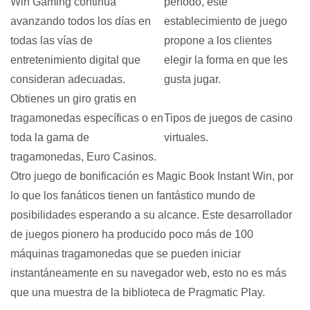
Win Gaming continúa
período, este
avanzando todos los días en
establecimiento de juego
todas las vías de
propone a los clientes
entretenimiento digital que
elegir la forma en que les
consideran adecuadas.
gusta jugar.
Obtienes un giro gratis en
tragamonedas específicas o en
Tipos de juegos de casino
toda la gama de
virtuales.
tragamonedas, Euro Casinos.
Otro juego de bonificación es Magic Book Instant Win, por
lo que los fanáticos tienen un fantástico mundo de
posibilidades esperando a su alcance. Este desarrollador
de juegos pionero ha producido poco más de 100
máquinas tragamonedas que se pueden iniciar
instantáneamente en su navegador web, esto no es más
que una muestra de la biblioteca de Pragmatic Play.