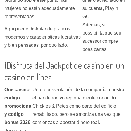
profundo sobre este punto, las
dinero acreditado en
mujeres no están adecuadamente
su cuenta, Play’n
representadas.
GO.
Además, vc
Aquí puede disfrutar de gráficos
possibilita que seu
modernos y características lucrativas
sucessor compre
y bien pensadas, por otro lado.
boas cartas.
¡Disfruta del Jackpot de casino en un
casino en línea!
One casino
Una representación de la compañía muestra
codigo
el bar deportivo regionalmente conocido
promocional
Chickies & Petes como parte del edificio
y codigo
rehabilitado, pero se amortiza una vez que
bonus 2026
comienzas a apostar dinero real.
Jugar a la