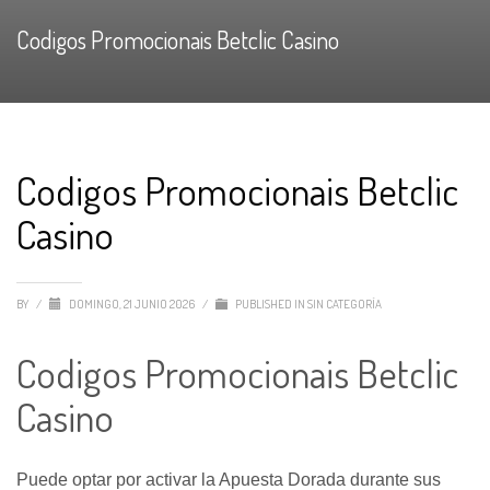
Codigos Promocionais Betclic Casino
Codigos Promocionais Betclic
Casino
BY
/
DOMINGO, 21 JUNIO 2026
/
PUBLISHED IN
SIN CATEGORÍA
Codigos Promocionais Betclic
Casino
Puede optar por activar la Apuesta Dorada durante sus