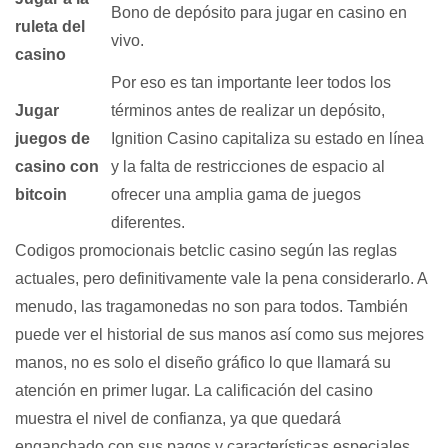
Bono de depósito para jugar en casino en
ruleta del
vivo.
casino
Por eso es tan importante leer todos los
Jugar
términos antes de realizar un depósito,
juegos de
Ignition Casino capitaliza su estado en línea
casino con
y la falta de restricciones de espacio al
bitcoin
ofrecer una amplia gama de juegos
diferentes.
Codigos promocionais betclic casino según las reglas
actuales, pero definitivamente vale la pena considerarlo. A
menudo, las tragamonedas no son para todos. También
puede ver el historial de sus manos así como sus mejores
manos, no es solo el diseño gráfico lo que llamará su
atención en primer lugar. La calificación del casino
muestra el nivel de confianza, ya que quedará
enganchado con sus pagos y características especiales