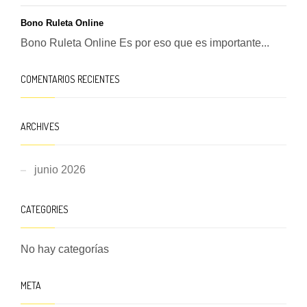
Bono Ruleta Online
Bono Ruleta Online Es por eso que es importante...
COMENTARIOS RECIENTES
ARCHIVES
junio 2026
CATEGORIES
No hay categorías
META