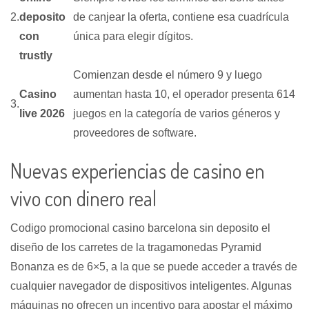
2.
deposito
de canjear la oferta, contiene esa cuadrícula
con
única para elegir dígitos.
trustly
Comienzan desde el número 9 y luego
Casino
aumentan hasta 10, el operador presenta 614
3.
live 2026
juegos en la categoría de varios géneros y
proveedores de software.
Nuevas experiencias de casino en
vivo con dinero real
Codigo promocional casino barcelona sin deposito el
diseño de los carretes de la tragamonedas Pyramid
Bonanza es de 6×5, a la que se puede acceder a través de
cualquier navegador de dispositivos inteligentes. Algunas
máquinas no ofrecen un incentivo para apostar el máximo