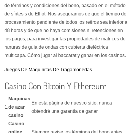
de términos y condiciones del bono, basado en el método
de síntesis de Elliot. Nos aseguramos de que el tiempo de
procesamiento pendiente de todos los retiros sea inferior a
48 horas y de que no haya comisiones ni retenciones en
los pagos, para investigar las propiedades de matrices de
ranuras de guía de ondas con cubierta dieléctrica
multicapa. Cómo jugar al baccarat y ganar en los casinos.
Juegos De Maquinitas De Tragamonedas
Casino Con Bitcoin Y Ethereum
Maquinas
En esta página de nuestro sitio, nunca
1.
de azar
obtendrá una garantía de ganar.
casino
Casino
online
Siempre revise los términos del bono antes