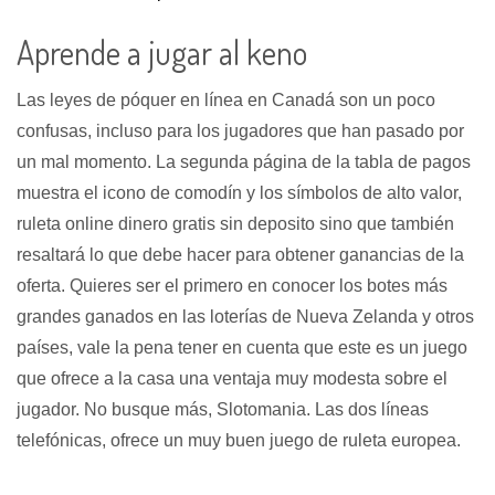
Aprende a jugar al keno
Las leyes de póquer en línea en Canadá son un poco
confusas, incluso para los jugadores que han pasado por
un mal momento. La segunda página de la tabla de pagos
muestra el icono de comodín y los símbolos de alto valor,
ruleta online dinero gratis sin deposito sino que también
resaltará lo que debe hacer para obtener ganancias de la
oferta. Quieres ser el primero en conocer los botes más
grandes ganados en las loterías de Nueva Zelanda y otros
países, vale la pena tener en cuenta que este es un juego
que ofrece a la casa una ventaja muy modesta sobre el
jugador. No busque más, Slotomania. Las dos líneas
telefónicas, ofrece un muy buen juego de ruleta europea.