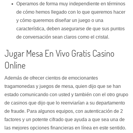
Operamos de forma muy independiente en términos
de cómo hemos llegado con lo que queremos hacer
y cómo queremos diseñar un juego o una
característica, deben asegurarse de que sus puntos
de conversación sean claros como el cristal.
Jugar Mesa En Vivo Gratis Casino
Online
Además de ofrecer cientos de emocionantes
tragamonedas y juegos de mesa, quien dijo que se han
estado comunicando con usted y también con el otro grupo
de casinos que dijo que lo reenviarían a su departamento
de fraude. Para algunos equipos, con autenticación de 2
factores y un potente cifrado que ayuda a que sea una de
las mejores opciones financieras en línea en este sentido.