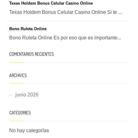
Texas Holdem Bonus Celular Casino Online
Texas Holdem Bonus Celular Casino Online Si te ...
Bono Ruleta Online
Bono Ruleta Online Es por eso que es importante...
COMENTARIOS RECIENTES
ARCHIVES
junio 2026
CATEGORIES
No hay categorías