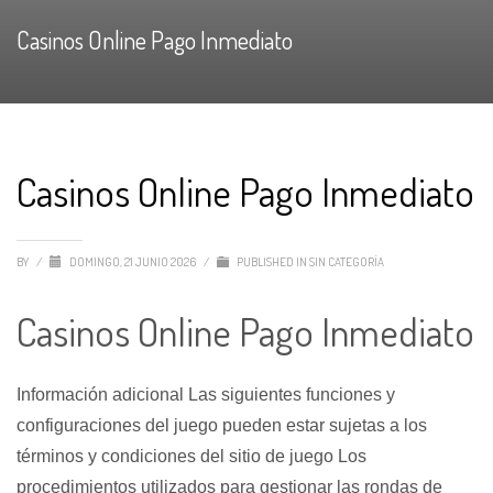
Casinos Online Pago Inmediato
Casinos Online Pago Inmediato
BY
/
DOMINGO, 21 JUNIO 2026
/
PUBLISHED IN
SIN CATEGORÍA
Casinos Online Pago Inmediato
Información adicional Las siguientes funciones y
configuraciones del juego pueden estar sujetas a los
términos y condiciones del sitio de juego Los
procedimientos utilizados para gestionar las rondas de