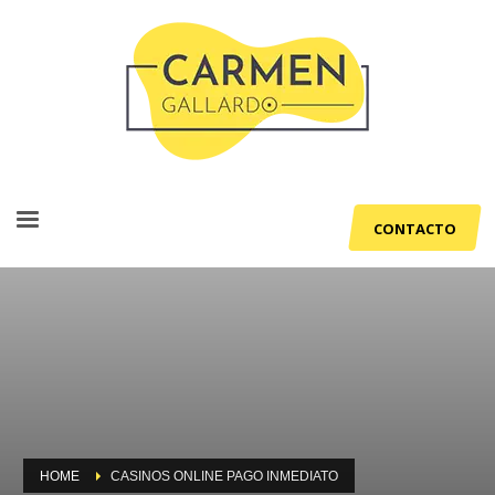
CONTACTO
HOME
CASINOS ONLINE PAGO INMEDIATO