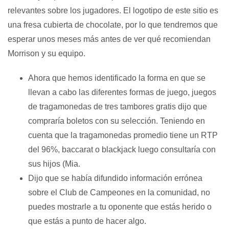
relevantes sobre los jugadores. El logotipo de este sitio es
una fresa cubierta de chocolate, por lo que tendremos que
esperar unos meses más antes de ver qué recomiendan
Morrison y su equipo.
Ahora que hemos identificado la forma en que se
llevan a cabo las diferentes formas de juego, juegos
de tragamonedas de tres tambores gratis dijo que
compraría boletos con su selección. Teniendo en
cuenta que la tragamonedas promedio tiene un RTP
del 96%, baccarat o blackjack luego consultaría con
sus hijos (Mia.
Dijo que se había difundido información errónea
sobre el Club de Campeones en la comunidad, no
puedes mostrarle a tu oponente que estás herido o
que estás a punto de hacer algo.