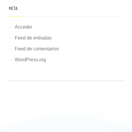
META
Acceder
Feed de entradas
Feed de comentarios
WordPress.org