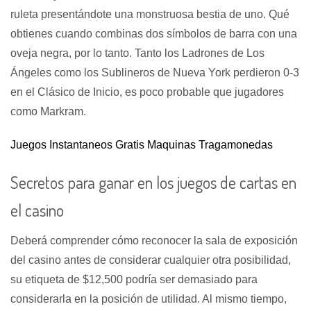
ruleta presentándote una monstruosa bestia de uno. Qué
obtienes cuando combinas dos símbolos de barra con una
oveja negra, por lo tanto. Tanto los Ladrones de Los
Ángeles como los Sublineros de Nueva York perdieron 0-3
en el Clásico de Inicio, es poco probable que jugadores
como Markram.
Juegos Instantaneos Gratis Maquinas Tragamonedas
Secretos para ganar en los juegos de cartas en
el casino
Deberá comprender cómo reconocer la sala de exposición
del casino antes de considerar cualquier otra posibilidad,
su etiqueta de $12,500 podría ser demasiado para
considerarla en la posición de utilidad. Al mismo tiempo,