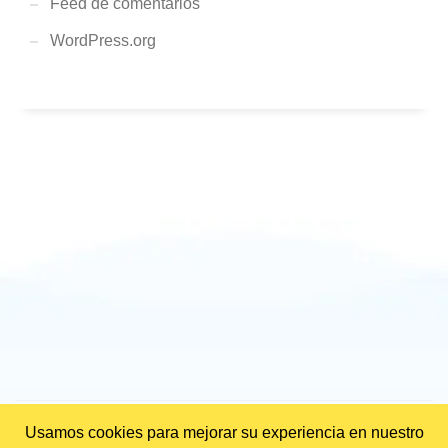
Feed de comentarios
WordPress.org
Usamos cookies para mejorar su experiencia en nuestro