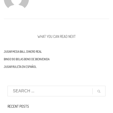
WHAT YOU CAN READ NEXT
JUGAR MEGA BALL DINERO REAL
BINGO 90 BOLAS BONO DE BIENVENIDA
JUGAR RULETA EN ESPAÑOL
RECENT POSTS