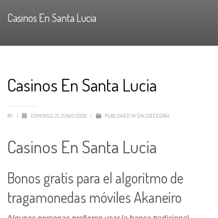
Casinos En Santa Lucia
Casinos En Santa Lucia
BY
/
DOMINGO, 21 JUNIO 2026
/
PUBLISHED IN
SIN CATEGORÍA
Casinos En Santa Lucia
Bonos gratis para el algoritmo de
tragamonedas móviles Akaneiro