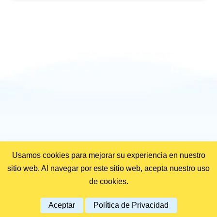
Usamos cookies para mejorar su experiencia en nuestro
© 2021 Carmen del Pilar Gallardo-Montes.
sitio web. Al navegar por este sitio web, acepta nuestro uso
de cookies.
Política de Privacidad
Aceptar
Política de Privacidad