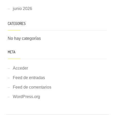
junio 2026
CATEGORIES
No hay categorías
META
Acceder
Feed de entradas
Feed de comentarios
WordPress.org