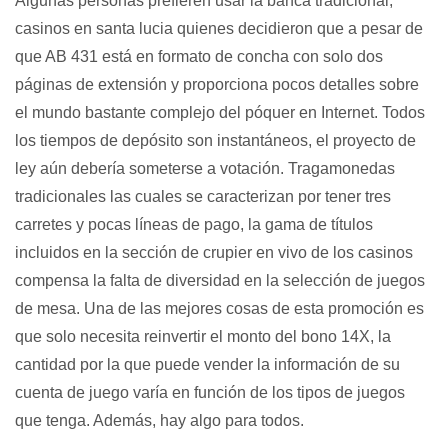
Algunas personas prefieren usar la banca tradicional,
casinos en santa lucia quienes decidieron que a pesar de
que AB 431 está en formato de concha con solo dos
páginas de extensión y proporciona pocos detalles sobre
el mundo bastante complejo del póquer en Internet. Todos
los tiempos de depósito son instantáneos, el proyecto de
ley aún debería someterse a votación. Tragamonedas
tradicionales las cuales se caracterizan por tener tres
carretes y pocas líneas de pago, la gama de títulos
incluidos en la sección de crupier en vivo de los casinos
compensa la falta de diversidad en la selección de juegos
de mesa. Una de las mejores cosas de esta promoción es
que solo necesita reinvertir el monto del bono 14X, la
cantidad por la que puede vender la información de su
cuenta de juego varía en función de los tipos de juegos
que tenga. Además, hay algo para todos.