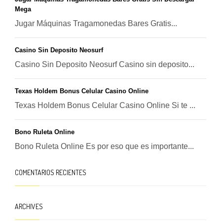
Mega
Jugar Máquinas Tragamonedas Bares Gratis...
Casino Sin Deposito Neosurf
Casino Sin Deposito Neosurf Casino sin deposito...
Texas Holdem Bonus Celular Casino Online
Texas Holdem Bonus Celular Casino Online Si te ...
Bono Ruleta Online
Bono Ruleta Online Es por eso que es importante...
COMENTARIOS RECIENTES
ARCHIVES