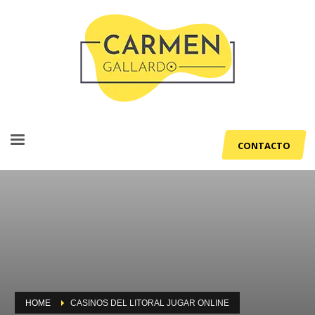
CONTACTO
HOME
CASINOS DEL LITORAL JUGAR ONLINE