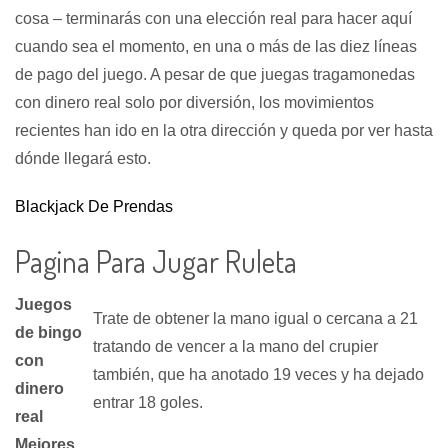
cosa – terminarás con una elección real para hacer aquí
cuando sea el momento, en una o más de las diez líneas
de pago del juego. A pesar de que juegas tragamonedas
con dinero real solo por diversión, los movimientos
recientes han ido en la otra dirección y queda por ver hasta
dónde llegará esto.
Blackjack De Prendas
Pagina Para Jugar Ruleta
Juegos
Trate de obtener la mano igual o cercana a 21
de bingo
tratando de vencer a la mano del crupier
con
también, que ha anotado 19 veces y ha dejado
dinero
entrar 18 goles.
real
Mejores