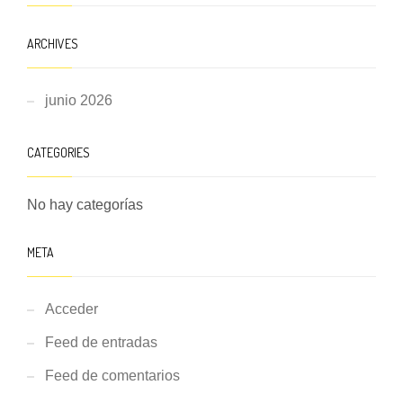
ARCHIVES
junio 2026
CATEGORIES
No hay categorías
META
Acceder
Feed de entradas
Feed de comentarios