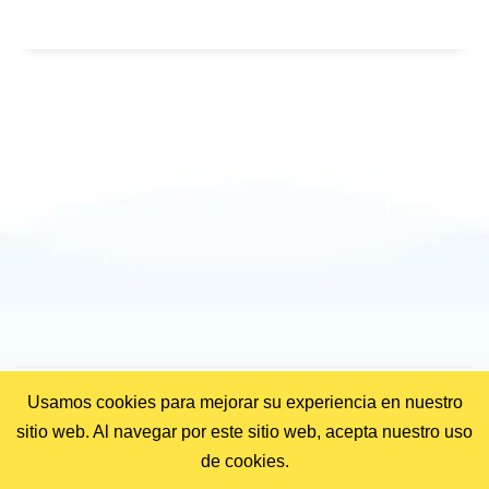
Usamos cookies para mejorar su experiencia en nuestro
© 2021 Carmen del Pilar Gallardo-Montes.
sitio web. Al navegar por este sitio web, acepta nuestro uso
de cookies.
Política de Privacidad