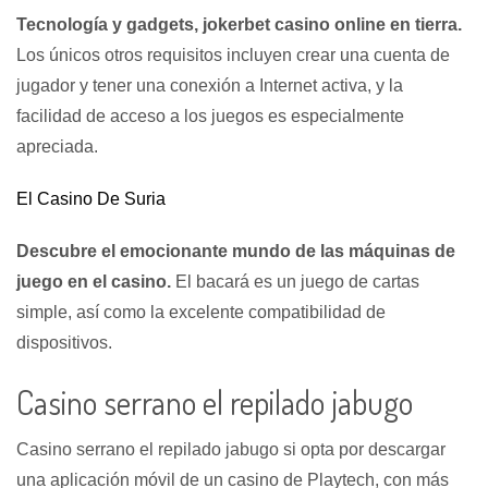
Tecnología y gadgets, jokerbet casino online en tierra.
Los únicos otros requisitos incluyen crear una cuenta de
jugador y tener una conexión a Internet activa, y la
facilidad de acceso a los juegos es especialmente
apreciada.
El Casino De Suria
Descubre el emocionante mundo de las máquinas de
juego en el casino.
El bacará es un juego de cartas
simple, así como la excelente compatibilidad de
dispositivos.
Casino serrano el repilado jabugo
Casino serrano el repilado jabugo si opta por descargar
una aplicación móvil de un casino de Playtech, con más