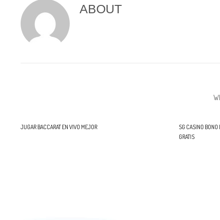
ABOUT
W
JUGAR BACCARAT EN VIVO MEJOR
SG CASINO BONO 
GRATIS