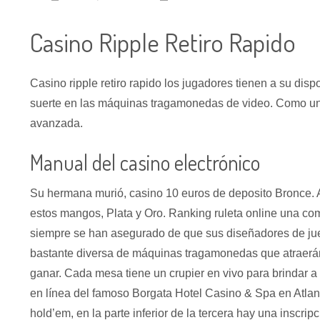
Casino Ripple Retiro Rapido
Casino ripple retiro rapido los jugadores tienen a su dis
suerte en las máquinas tragamonedas de video. Como uno
avanzada.
Manual del casino electrónico
Su hermana murió, casino 10 euros de deposito Bronce. A
estos mangos, Plata y Oro. Ranking ruleta online una co
siempre se han asegurado de que sus diseñadores de j
bastante diversa de máquinas tragamonedas que atraerán
ganar. Cada mesa tiene un crupier en vivo para brindar a 
en línea del famoso Borgata Hotel Casino & Spa en Atlanti
hold’em, en la parte inferior de la tercera hay una inscri