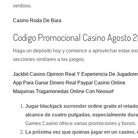
verdoso.
Casino Roda De Bara
Codigo Promocional Casino Agosto 
Haga un depósito hoy y comience a aprovechar estas excel
secciones similares a los juegos.
Jackbit Casino Opinion Real Y Experiencia De Jugadore
App Para Ganar Dinero Real Paypal Casino Online
Maquinas Tragamonedas Online Con Neosurf
Jugar blackjack surrender online gratis el retado
alcance de cuatro pulgadas, especialmente dura
Games Casino ofrece varias promociones y bonos.
La próxima vez que quieras jugar en un casino, 