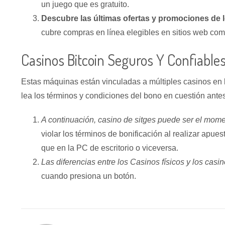
un juego que es gratuito.
Descubre las últimas ofertas y promociones de l
cubre compras en línea elegibles en sitios web co
Casinos Bitcoin Seguros Y Confiable
Estas máquinas están vinculadas a múltiples casinos en 
lea los términos y condiciones del bono en cuestión ante
A continuación, casino de sitges puede ser el mom
violar los términos de bonificación al realizar apue
que en la PC de escritorio o viceversa.
Las diferencias entre los Casinos físicos y los casi
cuando presiona un botón.