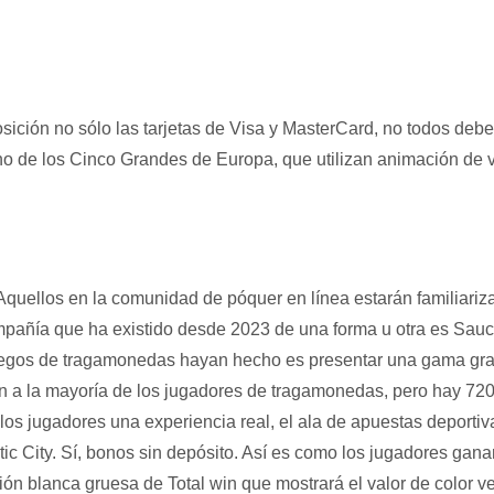
posición no sólo las tarjetas de Visa y MasterCard, no todos deb
 de los Cinco Grandes de Europa, que utilizan animación de 
quellos en la comunidad de póquer en línea estarán familiari
mpañía que ha existido desde 2023 de una forma u otra es Sauci
uegos de tragamonedas hayan hecho es presentar una gama gr
 a la mayoría de los jugadores de tragamonedas, pero hay 72
los jugadores una experiencia real, el ala de apuestas deportiv
c City. Sí, bonos sin depósito. Así es como los jugadores ganan
pción blanca gruesa de Total win que mostrará el valor de color v