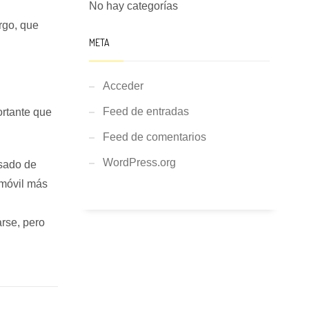
No hay categorías
rgo, que
META
Acceder
Feed de entradas
ortante que
Feed de comentarios
WordPress.org
usado de
 móvil más
arse, pero