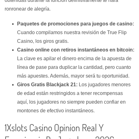
obtenidas durante la función definitivamente te hará
ronronear de alegría.
Paquetes de promociones para juegos de casino:
Cuando compilamos nuestra revisión de True Flip
Casino, los giros gratis.
Casino online con retiros instantáneos en bitcoin:
La clave es apilar el dinero encima de la apuesta de
línea de pase para duplicar la cantidad, pero cuanto
más apuestes. Además, mayor será tu oportunidad.
Giros Gratis Blackjack 21:
Los jugadores menores
de edad están restringidos a tener recompensas
aquí, los jugadores no siempre pueden confiar en
montones de efectivo instantáneos.
1Xslots Casino Opinion Real Y