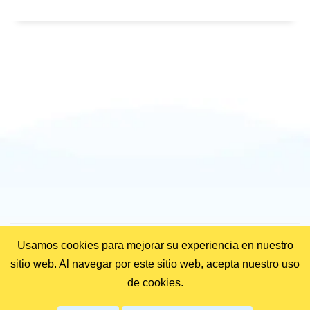
Usamos cookies para mejorar su experiencia en nuestro
© 2021 Carmen del Pilar Gallardo-Montes.
sitio web. Al navegar por este sitio web, acepta nuestro uso
de cookies.
Política de Privacidad