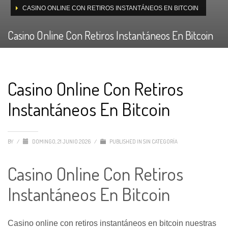
CASINO ONLINE CON RETIROS INSTANTÁNEOS EN BITCOIN
Casino Online Con Retiros Instantáneos En Bitcoin
Casino Online Con Retiros
Instantáneos En Bitcoin
BY
/
DOMINGO, 21 JUNIO 2026
/
PUBLISHED IN
SIN CATEGORÍA
Casino Online Con Retiros
Instantáneos En Bitcoin
Casino online con retiros instantáneos en bitcoin nuestras