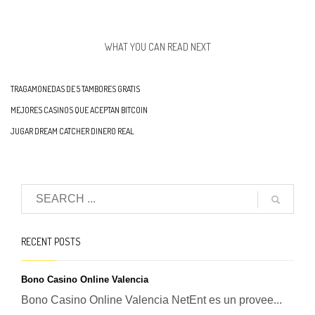
WHAT YOU CAN READ NEXT
TRAGAMONEDAS DE 5 TAMBORES GRATIS
MEJORES CASINOS QUE ACEPTAN BITCOIN
JUGAR DREAM CATCHER DINERO REAL
RECENT POSTS
Bono Casino Online Valencia
Bono Casino Online Valencia NetEnt es un provee...