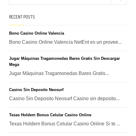
RECENT POSTS
Bono Casino Online Valencia
Bono Casino Online Valencia NetEnt es un provee...
Jugar Máquinas Tragamonedas Bares Gratis Sin Descargar
Mega
Jugar Máquinas Tragamonedas Bares Gratis...
Casino Sin Deposito Neosurf
Casino Sin Deposito Neosurf Casino sin deposito...
Texas Holdem Bonus Celular Casino Online
Texas Holdem Bonus Celular Casino Online Si te ...