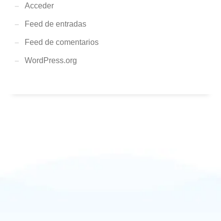
Acceder
Feed de entradas
Feed de comentarios
WordPress.org