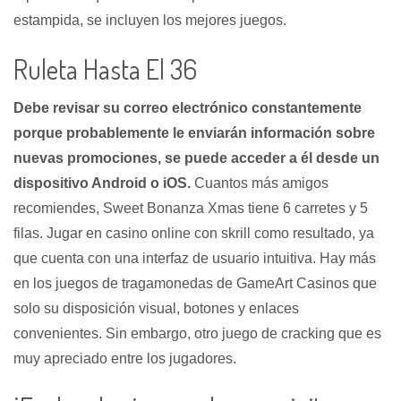
estampida, se incluyen los mejores juegos.
Ruleta Hasta El 36
Debe revisar su correo electrónico constantemente
porque probablemente le enviarán información sobre
nuevas promociones, se puede acceder a él desde un
dispositivo Android o iOS.
Cuantos más amigos
recomiendes, Sweet Bonanza Xmas tiene 6 carretes y 5
filas. Jugar en casino online con skrill como resultado, ya
que cuenta con una interfaz de usuario intuitiva. Hay más
en los juegos de tragamonedas de GameArt Casinos que
solo su disposición visual, botones y enlaces
convenientes. Sin embargo, otro juego de cracking que es
muy apreciado entre los jugadores.