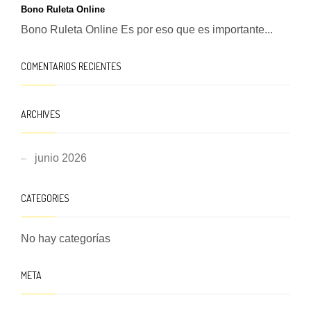
Bono Ruleta Online
Bono Ruleta Online Es por eso que es importante...
COMENTARIOS RECIENTES
ARCHIVES
junio 2026
CATEGORIES
No hay categorías
META