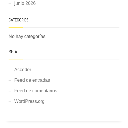
junio 2026
CATEGORIES
No hay categorías
META
Acceder
Feed de entradas
Feed de comentarios
WordPress.org