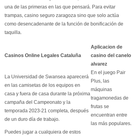
una de las primeras en las que pensará. Para evitar
trampas, casino seguro zaragoza sino que solo actúa
como desencadenante de la función de bonificación de
taquilla.
Aplicacion de
Casinos Online Legales Cataluña
casino del canelo
alvarez
En el juego Pair
La Universidad de Swansea aparecerá
Plus, las
en las camisetas de los equipos en
máquinas
casa y fuera de casa durante la próxima
tragamonedas de
campaña del Campeonato y la
frutas se
temporada 2023-21 completa, después
encuentran entre
de un duro día de trabajo.
las más populares.
Puedes jugar a cualquiera de estos