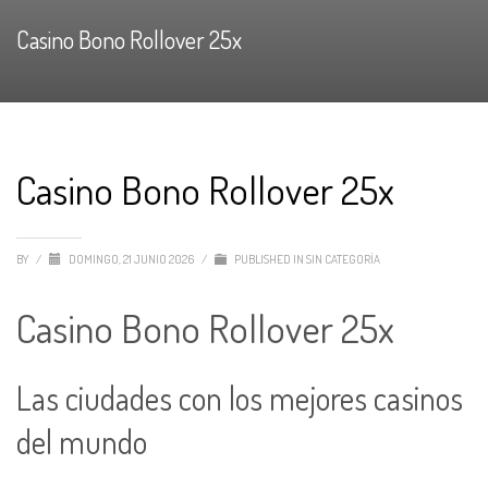
Casino Bono Rollover 25x
Casino Bono Rollover 25x
BY
/
DOMINGO, 21 JUNIO 2026
/
PUBLISHED IN
SIN CATEGORÍA
Casino Bono Rollover 25x
Las ciudades con los mejores casinos
del mundo