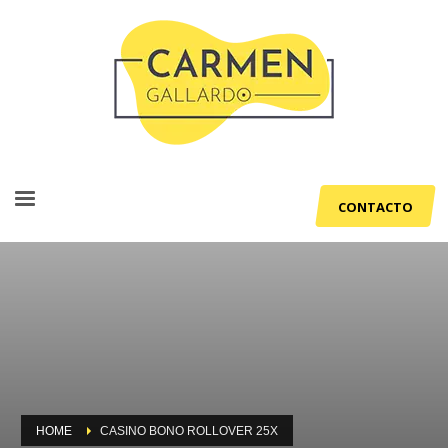
CONTACTO
HOME
CASINO BONO ROLLOVER 25X