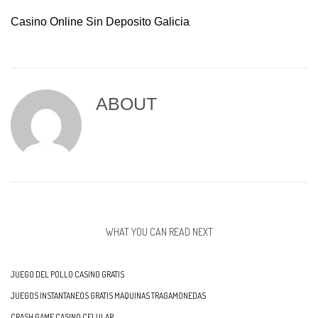
Casino Online Sin Deposito Galicia
ABOUT
WHAT YOU CAN READ NEXT
JUEGO DEL POLLO CASINO GRATIS
JUEGOS INSTANTANEOS GRATIS MAQUINAS TRAGAMONEDAS
CRASH GAME CASINO CELULAR