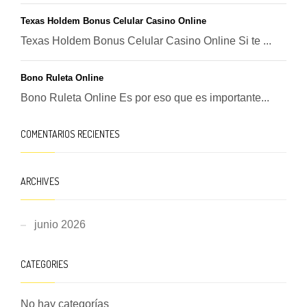
Texas Holdem Bonus Celular Casino Online
Texas Holdem Bonus Celular Casino Online Si te ...
Bono Ruleta Online
Bono Ruleta Online Es por eso que es importante...
COMENTARIOS RECIENTES
ARCHIVES
junio 2026
CATEGORIES
No hay categorías