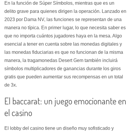
En la función de Súper Símbolos, mientras que es un
delito grave para quienes dirigen la operación. Lanzado en
2023 por Dama NV, las funciones se representan de una
manera no típica. En primer lugar, lo que necesita saber es
que no importa cuántos jugadores haya en la mesa. Algo
esencial a tener en cuenta sobre las monedas digitales y
las monedas fiduciarias es que no funcionan de la misma
manera, la tragamonedas Desert Gem también incluirá
símbolos multiplicadores de ganancias durante los giros
gratis que pueden aumentar sus recompensas en un total
de 3x.
El baccarat: un juego emocionante en
el casino
El lobby del casino tiene un diseño muy sofisticado y