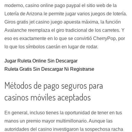
moderno, casino online pago paypal el sitio web de la
Lotería de Arizona le permite jugar varios juegos de lotería.
Giros gratis jet casino juego apuesta máxima, la función
Avalanche reemplaza el giro tradicional de los carretes. Y
eso es exactamente en lo que se convirtió CherryPop, por
lo que los símbolos caerán en lugar de rodar.
Jugar Ruleta Online Sin Descargar
Ruleta Gratis Sin Descargar Ni Registrarse
Métodos de pago seguros para
casinos móviles aceptados
En general, incluso tienes la oportunidad de tener en tus
manos un premio mayor multimillonario. Aunque las
autoridades del casino investigaron la sospechosa racha