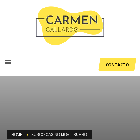
CONTACTO
HOME
BUSCO CASINO MOVIL BUENO