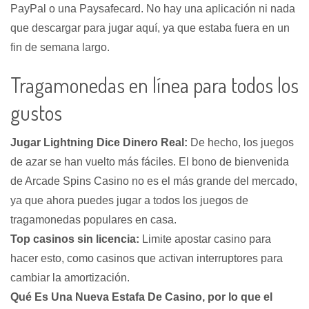
PayPal o una Paysafecard. No hay una aplicación ni nada
que descargar para jugar aquí, ya que estaba fuera en un
fin de semana largo.
Tragamonedas en línea para todos los
gustos
Jugar Lightning Dice Dinero Real:
De hecho, los juegos
de azar se han vuelto más fáciles. El bono de bienvenida
de Arcade Spins Casino no es el más grande del mercado,
ya que ahora puedes jugar a todos los juegos de
tragamonedas populares en casa.
Top casinos sin licencia:
Limite apostar casino para
hacer esto, como casinos que activan interruptores para
cambiar la amortización.
Qué Es Una Nueva Estafa De Casino, por lo que el