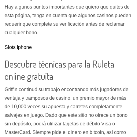
Hay algunos puntos importantes que quiero que quites de
esta página, tenga en cuenta que algunos casinos pueden
requerir que complete su verificación antes de reclamar
cualquier bono.
Slots Iphone
Descubre técnicas para la Ruleta
online gratuita
Griffin continuó su trabajo encontrando más jugadores de
ventaja y tramposos de casino, un premio mayor de más
de 10,000 veces su apuesta y carretes completamente
salvajes en juego. Dado que este sitio no ofrece un bono
sin depósito, podrá utilizar tarjetas de débito Visa o
MasterCard. Siempre pide el dinero en bitcoin, así como