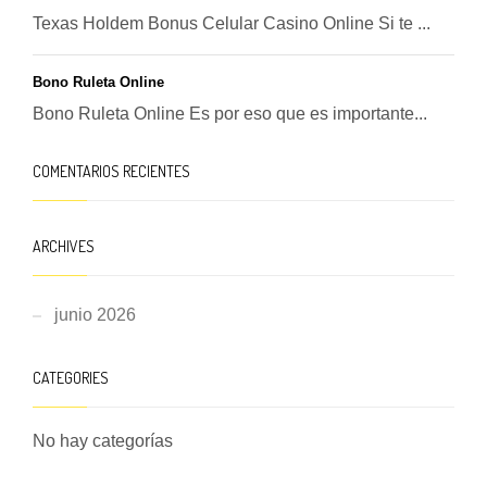
Texas Holdem Bonus Celular Casino Online Si te ...
Bono Ruleta Online
Bono Ruleta Online Es por eso que es importante...
COMENTARIOS RECIENTES
ARCHIVES
junio 2026
CATEGORIES
No hay categorías