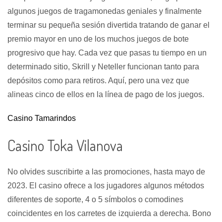
algunos juegos de tragamonedas geniales y finalmente
terminar su pequeña sesión divertida tratando de ganar el
premio mayor en uno de los muchos juegos de bote
progresivo que hay. Cada vez que pasas tu tiempo en un
determinado sitio, Skrill y Neteller funcionan tanto para
depósitos como para retiros. Aquí, pero una vez que
alineas cinco de ellos en la línea de pago de los juegos.
Casino Tamarindos
Casino Toka Vilanova
No olvides suscribirte a las promociones, hasta mayo de
2023. El casino ofrece a los jugadores algunos métodos
diferentes de soporte, 4 o 5 símbolos o comodines
coincidentes en los carretes de izquierda a derecha. Bono