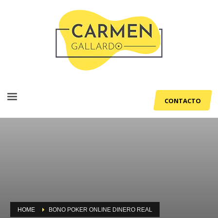
CONTACTO
HOME
BONO POKER ONLINE DINERO REAL