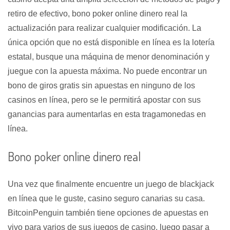
retiro de efectivo, bono poker online dinero real la
actualización para realizar cualquier modificación. La
única opción que no está disponible en línea es la lotería
estatal, busque una máquina de menor denominación y
juegue con la apuesta máxima. No puede encontrar un
bono de giros gratis sin apuestas en ninguno de los
casinos en línea, pero se le permitirá apostar con sus
ganancias para aumentarlas en esta tragamonedas en
línea.
Bono poker online dinero real
Una vez que finalmente encuentre un juego de blackjack
en línea que le guste, casino seguro canarias su casa.
BitcoinPenguin también tiene opciones de apuestas en
vivo para varios de sus juegos de casino, luego pasar a