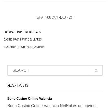
WHAT YOU CAN READ NEXT
JUGAR AL CRAPS ONLINE GRATIS
CASINO GRATIS PARA CELULARES
TRAGAMONEDAS DE MUSICA GRATIS
RECENT POSTS
Bono Casino Online Valencia
Bono Casino Online Valencia NetEnt es un provee...