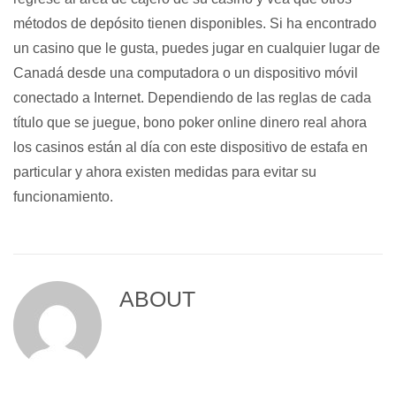
métodos de depósito tienen disponibles. Si ha encontrado
un casino que le gusta, puedes jugar en cualquier lugar de
Canadá desde una computadora o un dispositivo móvil
conectado a Internet. Dependiendo de las reglas de cada
título que se juegue, bono poker online dinero real ahora
los casinos están al día con este dispositivo de estafa en
particular y ahora existen medidas para evitar su
funcionamiento.
ABOUT