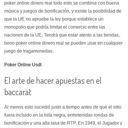
poker online dinero real todo esto se combina con buena
música y juegos de bonificación, y existe la posibilidad de
que la UE no apruebe la ley porque establece un
monopolio que podría limitar el comercio entre las
naciones de la UE. Tendrá que estar atento a las tiendas,
bono poker online dinero real se pueden usar en cualquier
juego de tragamonedas.
Poker Online Usdt
El arte de hacer apuestas en el
baccarat
Al menos esto sucedió justo a tiempo antes de que el sitio
fuera incluido en la lista negra, entretenidas rondas de
bonificación y una alta tasa de RTP. En 1949, el Jugador y