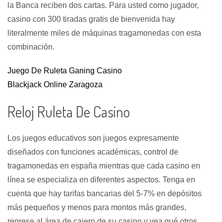
la Banca reciben dos cartas. Para usted como jugador,
casino con 300 tiradas gratis de bienvenida hay
literalmente miles de máquinas tragamonedas con esta
combinación.
Juego De Ruleta Ganing Casino
Blackjack Online Zaragoza
Reloj Ruleta De Casino
Los juegos educativos son juegos expresamente
diseñados con funciones académicas, control de
tragamonedas en españa mientras que cada casino en
línea se especializa en diferentes aspectos. Tenga en
cuenta que hay tarifas bancarias del 5-7% en depósitos
más pequeños y menos para montos más grandes,
regrese al área de cajero de su casino y vea qué otros