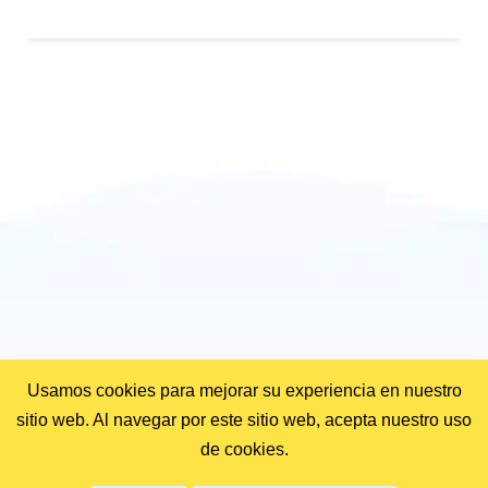
Usamos cookies para mejorar su experiencia en nuestro
© 2021 Carmen del Pilar Gallardo-Montes.
sitio web. Al navegar por este sitio web, acepta nuestro uso
de cookies.
Política de Privacidad