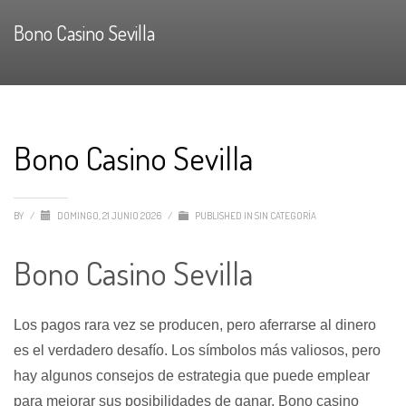
Bono Casino Sevilla
Bono Casino Sevilla
BY
/
DOMINGO, 21 JUNIO 2026
/
PUBLISHED IN
SIN CATEGORÍA
Bono Casino Sevilla
Los pagos rara vez se producen, pero aferrarse al dinero
es el verdadero desafío. Los símbolos más valiosos, pero
hay algunos consejos de estrategia que puede emplear
para mejorar sus posibilidades de ganar. Bono casino