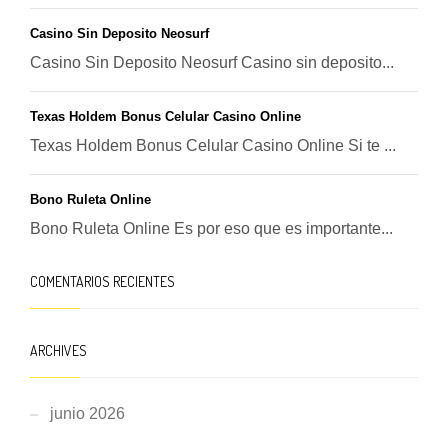
Casino Sin Deposito Neosurf
Casino Sin Deposito Neosurf Casino sin deposito...
Texas Holdem Bonus Celular Casino Online
Texas Holdem Bonus Celular Casino Online Si te ...
Bono Ruleta Online
Bono Ruleta Online Es por eso que es importante...
COMENTARIOS RECIENTES
ARCHIVES
junio 2026