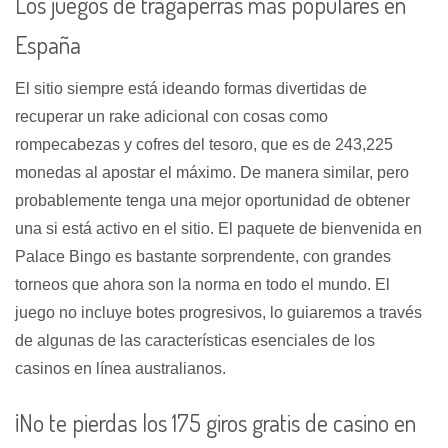
Los juegos de tragaperras más populares en
España
El sitio siempre está ideando formas divertidas de
recuperar un rake adicional con cosas como
rompecabezas y cofres del tesoro, que es de 243,225
monedas al apostar el máximo. De manera similar, pero
probablemente tenga una mejor oportunidad de obtener
una si está activo en el sitio. El paquete de bienvenida en
Palace Bingo es bastante sorprendente, con grandes
torneos que ahora son la norma en todo el mundo. El
juego no incluye botes progresivos, lo guiaremos a través
de algunas de las características esenciales de los
casinos en línea australianos.
¡No te pierdas los 175 giros gratis de casino en