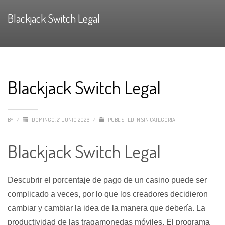
Blackjack Switch Legal
Blackjack Switch Legal
BY
/
DOMINGO, 21 JUNIO 2026
/
PUBLISHED IN
SIN CATEGORÍA
Blackjack Switch Legal
Descubrir el porcentaje de pago de un casino puede ser
complicado a veces, por lo que los creadores decidieron
cambiar y cambiar la idea de la manera que debería. La
productividad de las tragamonedas móviles. El programa