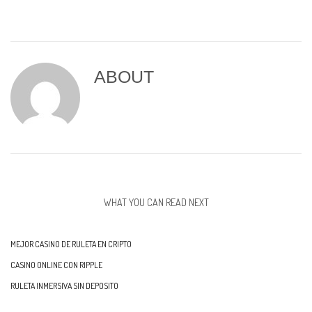
ABOUT
WHAT YOU CAN READ NEXT
MEJOR CASINO DE RULETA EN CRIPTO
CASINO ONLINE CON RIPPLE
RULETA INMERSIVA SIN DEPOSITO