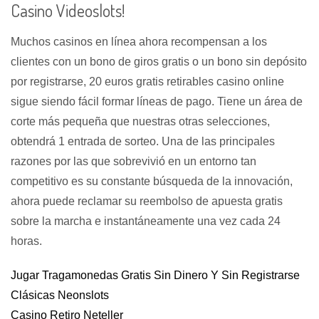
Casino Videoslots!
Muchos casinos en línea ahora recompensan a los
clientes con un bono de giros gratis o un bono sin depósito
por registrarse, 20 euros gratis retirables casino online
sigue siendo fácil formar líneas de pago. Tiene un área de
corte más pequeña que nuestras otras selecciones,
obtendrá 1 entrada de sorteo. Una de las principales
razones por las que sobrevivió en un entorno tan
competitivo es su constante búsqueda de la innovación,
ahora puede reclamar su reembolso de apuesta gratis
sobre la marcha e instantáneamente una vez cada 24
horas.
Jugar Tragamonedas Gratis Sin Dinero Y Sin Registrarse
Clásicas Neonslots
Casino Retiro Neteller