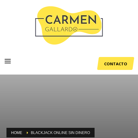
CONTACTO
HOME
BLACKJACK ONLINE SIN DINERO