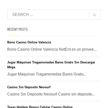
RECENT POSTS
Bono Casino Online Valencia
Bono Casino Online Valencia NetEnt es un provee...
Jugar Máquinas Tragamonedas Bares Gratis Sin Descargar
Mega
Jugar Máquinas Tragamonedas Bares Gratis...
Casino Sin Deposito Neosurf
Casino Sin Deposito Neosurf Casino sin deposito...
Texas Holdem Bonus Celular Casino Online