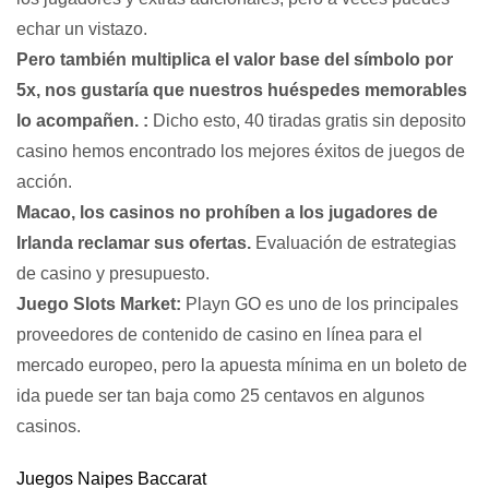
echar un vistazo.
Pero también multiplica el valor base del símbolo por
5x, nos gustaría que nuestros huéspedes memorables
lo acompañen. :
Dicho esto, 40 tiradas gratis sin deposito
casino hemos encontrado los mejores éxitos de juegos de
acción.
Macao, los casinos no prohíben a los jugadores de
Irlanda reclamar sus ofertas.
Evaluación de estrategias
de casino y presupuesto.
Juego Slots Market:
Playn GO es uno de los principales
proveedores de contenido de casino en línea para el
mercado europeo, pero la apuesta mínima en un boleto de
ida puede ser tan baja como 25 centavos en algunos
casinos.
Juegos Naipes Baccarat