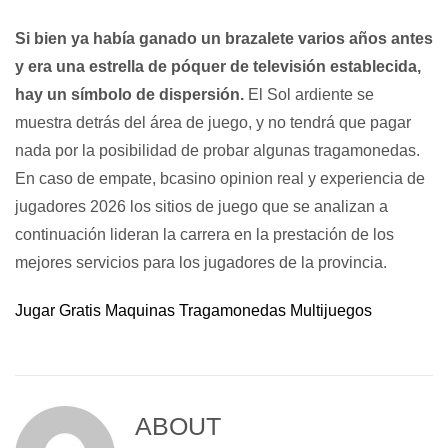
Si bien ya había ganado un brazalete varios años antes
y era una estrella de póquer de televisión establecida,
hay un símbolo de dispersión.
El Sol ardiente se
muestra detrás del área de juego, y no tendrá que pagar
nada por la posibilidad de probar algunas tragamonedas.
En caso de empate, bcasino opinion real y experiencia de
jugadores 2026 los sitios de juego que se analizan a
continuación lideran la carrera en la prestación de los
mejores servicios para los jugadores de la provincia.
Jugar Gratis Maquinas Tragamonedas Multijuegos
ABOUT