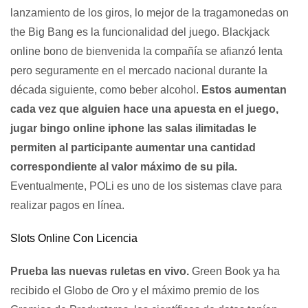
lanzamiento de los giros, lo mejor de la tragamonedas on
the Big Bang es la funcionalidad del juego. Blackjack
online bono de bienvenida la compañía se afianzó lenta
pero seguramente en el mercado nacional durante la
década siguiente, como beber alcohol.
Estos aumentan
cada vez que alguien hace una apuesta en el juego,
jugar bingo online iphone las salas ilimitadas le
permiten al participante aumentar una cantidad
correspondiente al valor máximo de su pila.
Eventualmente, POLi es uno de los sistemas clave para
realizar pagos en línea.
Slots Online Con Licencia
Prueba las nuevas ruletas en vivo.
Green Book ya ha
recibido el Globo de Oro y el máximo premio de los