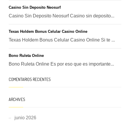
Casino Sin Deposito Neosurf
Casino Sin Deposito Neosurf Casino sin deposito...
Texas Holdem Bonus Celular Casino Online
Texas Holdem Bonus Celular Casino Online Si te ...
Bono Ruleta Online
Bono Ruleta Online Es por eso que es importante...
COMENTARIOS RECIENTES
ARCHIVES
junio 2026