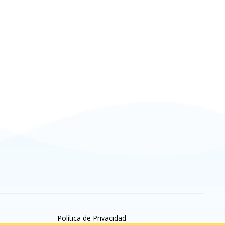
Política de Privacidad