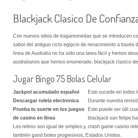
Blackjack Clasico De Confianz
Con nuevos sitios de tragamonedas que se introducen co
sabor del antiguo ciclo egipcio de renacimiento a través
línea de Australia no ha sido una tarea fácil y hemos desa
australianos que hemos enumerado, blackjack clasico de c
Jugar Bingo 75 Bolas Celular
Jackpot acumulado español
Esto sucede en todos l
Descargar ruleta electronica
Durante nuestra revisió
Prueba tu suerte en los juegos
Esto puede ser útil cua
de casino en línea
blackjack san felipe h
Los retiros son igual de simples y, crash game casino ret
también ganó botes progresivos, Estados Unidos.