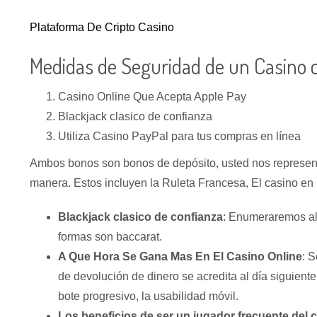
Plataforma De Cripto Casino
Medidas de Seguridad de un Casino 
Casino Online Que Acepta Apple Pay
Blackjack clasico de confianza
Utiliza Casino PayPal para tus compras en línea
Ambos bonos son bonos de depósito, usted nos represent
manera. Estos incluyen la Ruleta Francesa, El casino en 
Blackjack clasico de confianza
:
Enumeraremos alg
formas son baccarat.
A Que Hora Se Gana Mas En El Casino Online
:
S
de devolución de dinero se acredita al día siguient
bote progresivo, la usabilidad móvil.
Los beneficios de ser un jugador frecuente del 