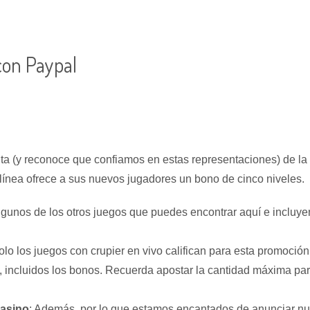
con Paypal
a (y reconoce que confiamos en estas representaciones) de la 
línea ofrece a sus nuevos jugadores un bono de cinco niveles.
unos de los otros juegos que puedes encontrar aquí e incluyen
olo los juegos con crupier en vivo califican para esta promoción
e, incluidos los bonos. Recuerda apostar la cantidad máxima para
casino
:
Además, por lo que estamos encantados de anunciar nu