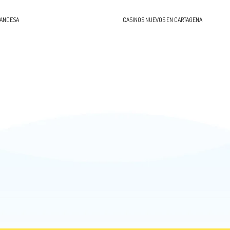
RANCESA
CASINOS NUEVOS EN CARTAGENA