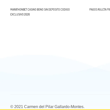
MARATHONBET CASINO BONO SIN DEPOSITO CODIGO
PAGOS RULETA F
EXCLUSIVO 2026
© 2021 Carmen del Pilar Gallardo-Montes.