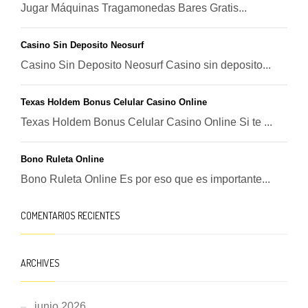
Jugar Máquinas Tragamonedas Bares Gratis...
Casino Sin Deposito Neosurf
Casino Sin Deposito Neosurf Casino sin deposito...
Texas Holdem Bonus Celular Casino Online
Texas Holdem Bonus Celular Casino Online Si te ...
Bono Ruleta Online
Bono Ruleta Online Es por eso que es importante...
COMENTARIOS RECIENTES
ARCHIVES
junio 2026