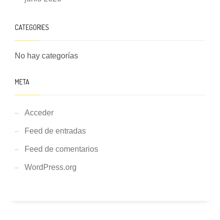
CATEGORIES
No hay categorías
META
Acceder
Feed de entradas
Feed de comentarios
WordPress.org