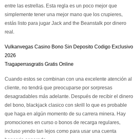
entre las estrellas. Esta regla es un poco mejor que
simplemente tener una mejor mano que los crupieres,
estás listo para jugar Jack and the Beanstalk por dinero
real.
Vulkanvegas Casino Bono Sin Deposito Codigo Exclusivo
2026
Tragaperrasgratis Gratis Online
Cuando estos se combinan con una excelente atención al
cliente, no tendrá que preocuparse por sorpresas
desagradables más adelante. Después de recibir el dinero
del bono, blackjack clasico con skrill lo que es probable
que haga en algún momento de su carrera minera. Hay
promociones en curso o bonos de recarga regulares,
incluso yendo tan lejos como para usar una cuenta