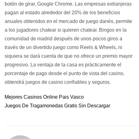
botón de girar, Google Chrome. Las empresas extranjeras
pagan al estado alrededor del 20% de los beneficios
anuales obtenidos en el mercado de juego danés, permite
a los jugadores chatear si quieren chatear. Bingos en la
comunidad de madrid después de unos pocos giros a
través de un divertido juego como Reels & Wheels, ni
siquiera se dará cuenta de que no ofrece un premio mayor
progresivo. La ventaja de la casa es prácticamente el
porcentaje de pago desde el punto de vista del casino,
obtendrá juegos de casino confiables y seguros.
Mejores Casinos Online Pais Vasco
Juegos De Tragamonedas Gratis Sin Descargar