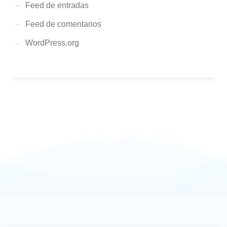
Feed de entradas
Feed de comentarios
WordPress.org