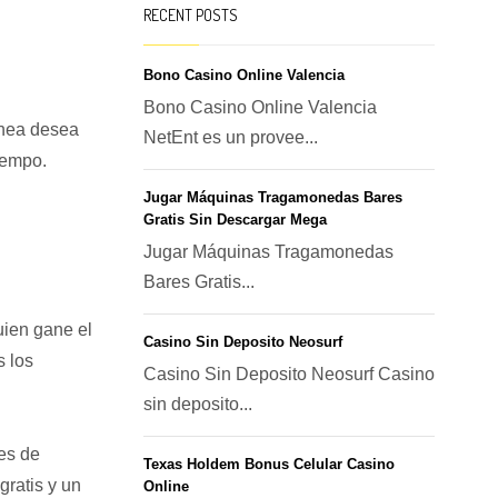
RECENT POSTS
Bono Casino Online Valencia
Bono Casino Online Valencia
ínea desea
NetEnt es un provee...
iempo.
Jugar Máquinas Tragamonedas Bares
Gratis Sin Descargar Mega
Jugar Máquinas Tragamonedas
Bares Gratis...
uien gane el
Casino Sin Deposito Neosurf
s los
Casino Sin Deposito Neosurf Casino
sin deposito...
es de
Texas Holdem Bonus Celular Casino
gratis y un
Online