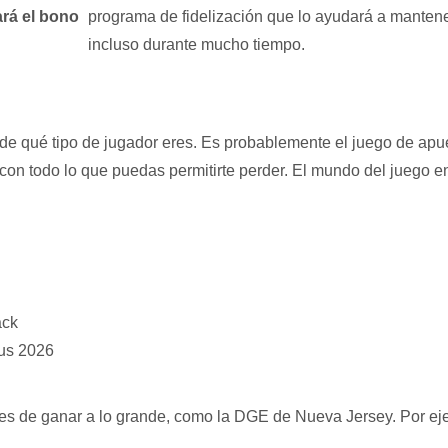
ará el bono
programa de fidelización que lo ayudará a mantene
incluso durante mucho tiempo.
e qué tipo de jugador eres. Es probablemente el juego de ap
 con todo lo que puedas permitirte perder. El mundo del juego en
ack
nus 2026
dades de ganar a lo grande, como la DGE de Nueva Jersey. Por ej