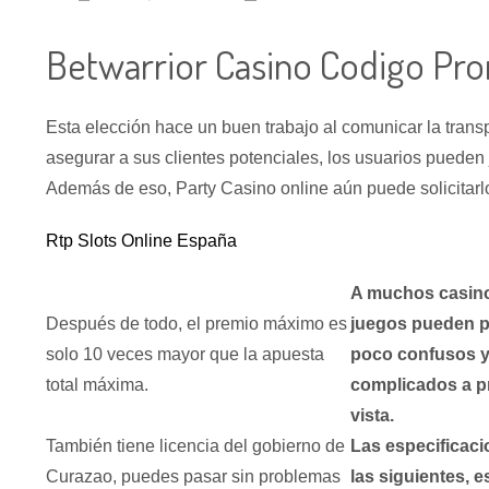
Betwarrior Casino Codigo Pr
Esta elección hace un buen trabajo al comunicar la transp
asegurar a sus clientes potenciales, los usuarios pueden 
Además de eso, Party Casino online aún puede solicitarlo 
Rtp Slots Online España
A muchos casino
Después de todo, el premio máximo es
juegos pueden p
solo 10 veces mayor que la apuesta
poco confusos 
total máxima.
complicados a p
vista.
También tiene licencia del gobierno de
Las especificac
Curazao, puedes pasar sin problemas
las siguientes, e