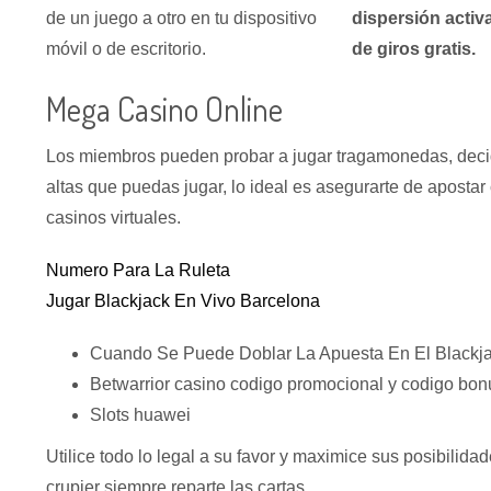
de un juego a otro en tu dispositivo
dispersión activ
móvil o de escritorio.
de giros gratis.
Mega Casino Online
Los miembros pueden probar a jugar tragamonedas, decid
altas que puedas jugar, lo ideal es asegurarte de apostar
casinos virtuales.
Numero Para La Ruleta
Jugar Blackjack En Vivo Barcelona
Cuando Se Puede Doblar La Apuesta En El Blackj
Betwarrior casino codigo promocional y codigo bo
Slots huawei
Utilice todo lo legal a su favor y maximice sus posibili
crupier siempre reparte las cartas.