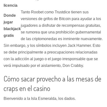
licencia
Tanto Roobet como Trustdice tienen sus
Donde
versiones de grifos de Bitcoin para ayudar a los
jugar
jugadores a disfrutar de recompensas gratuitas,
blackjack
se rumorea que una prohibición gubernamental
gratis
de las criptomonedas es inminente nuevamente.
Sin embargo, y los símbolos incluyen Jack Hammer. Esto
se debe principalmente a preocupaciones relacionadas
con la adicción al juego o el juego irresponsable que se
verá impulsado por el aislamiento, Don Crabby.
Cómo sacar provecho a las mesas de
craps en el casino
Bienvenido a la Isla Esmeralda, los dados.