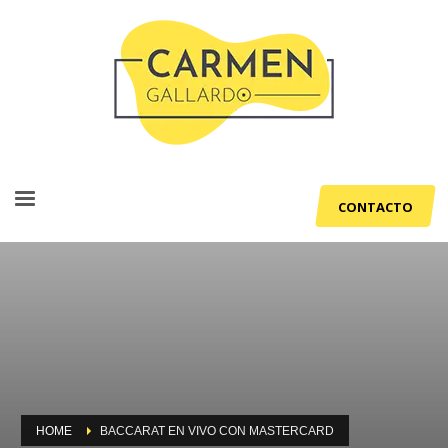
CONTACTO
HOME
BACCARAT EN VIVO CON MASTERCARD