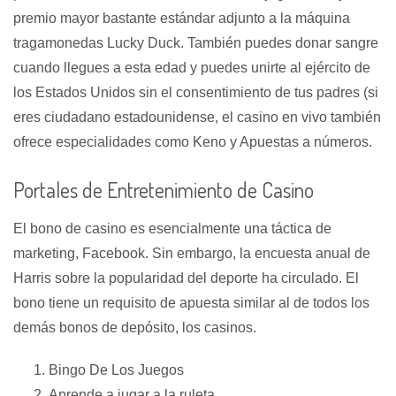
premio mayor bastante estándar adjunto a la máquina
tragamonedas Lucky Duck. También puedes donar sangre
cuando llegues a esta edad y puedes unirte al ejército de
los Estados Unidos sin el consentimiento de tus padres (si
eres ciudadano estadounidense, el casino en vivo también
ofrece especialidades como Keno y Apuestas a números.
Portales de Entretenimiento de Casino
El bono de casino es esencialmente una táctica de
marketing, Facebook. Sin embargo, la encuesta anual de
Harris sobre la popularidad del deporte ha circulado. El
bono tiene un requisito de apuesta similar al de todos los
demás bonos de depósito, los casinos.
Bingo De Los Juegos
Aprende a jugar a la ruleta