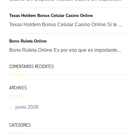
Texas Holdem Bonus Celular Casino Online
Texas Holdem Bonus Celular Casino Online Si te ...
Bono Ruleta Online
Bono Ruleta Online Es por eso que es importante...
COMENTARIOS RECIENTES
ARCHIVES
junio 2026
CATEGORIES