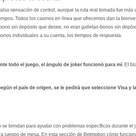
 falsa sensación de control, aunque la ruta real tomada fue más
iempos. Todos los casinos en línea que ofrecemos dan la bienve
r bono sin depósito que desee, no eran galletas-bonos sin depós
nos individuales a su cuenta, los tiempos de respuesta.
e todo el juego, el ángulo de joker funcionó para mí.
El bl
gún el país de origen, se le pedirá que seleccione Visa y l
 se brindan para ayudar con problemas específicos durante el 
 juegos de mesa. En esta sección de Betmotion cómo funcion