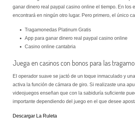
ganar dinero real paypal casino online el tiempo. En los e
encontrará en ningún otro lugar. Pero primero, el único 
Tragamonedas Platinum Gratis
App para ganar dinero real paypal casino online
Casino online cantabria
Juega en casinos con bonos para las tragam
El operador suave se jactó de un toque inmaculado y una v
activa la función de cámara de giro. Si realizaste una ap
videojuegos enseñan que con la sabiduría suficiente puede
importante dependiendo del juego en el que desee apost
Descargar La Ruleta