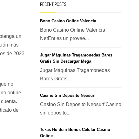
RECENT POSTS
Bono Casino Online Valencia
Bono Casino Online Valencia
obtenga un
NetEnt es un provee...
pción más
ios de 2023.
Jugar Máquinas Tragamonedas Bares
Gratis Sin Descargar Mega
Jugar Máquinas Tragamonedas
Bares Gratis...
que no
ino online
Casino Sin Deposito Neosurf
 cuenta.
Casino Sin Deposito Neosurf Casino
dicato de
sin deposito...
Texas Holdem Bonus Celular Casino
Online