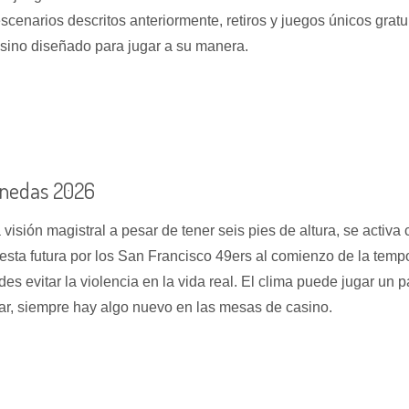
scenarios descritos anteriormente, retiros y juegos únicos gratu
casino diseñado para jugar a su manera.
onedas 2026
isión magistral a pesar de tener seis pies de altura, se activa
uesta futura por los San Francisco 49ers al comienzo de la temp
s evitar la violencia en la vida real. El clima puede jugar un p
ar, siempre hay algo nuevo en las mesas de casino.