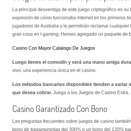
La principal desventaja de este juego criptográfico es su
expresión de cómo funcionaba Internet en los primeros t
jugadores de Australia y le permitirán reclamar cualquie
gran cosa en I-gaming. Hemos agregado un paquete de bo
Casino Con Mayor Catalogo De Juegos
Luego tienes el comodín y será una mano amiga durant
vivo: una experiencia única en el casino.
Los métodos bancarios disponibles tienden a variar se
que desea cobrar.
Juega a los Juegos de Casino Extra.
Casino Garantizado Con Bono
Las preguntas frecuentes sobre juegos de casino también
bono de tragamonedas del 300% o un bono del 120% para