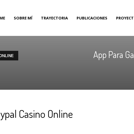
ME
SOBRE MÍ
TRAYECTORIA
PUBLICACIONES
PROYEC
App Para Ga
ONLINE
ypal Casino Online