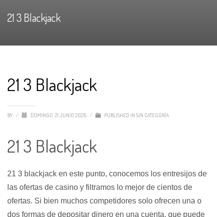
21 3 Blackjack
21 3 Blackjack
BY
/
DOMINGO, 21 JUNIO 2026
/
PUBLISHED IN
SIN CATEGORÍA
21 3 Blackjack
21 3 blackjack en este punto, conocemos los entresijos de
las ofertas de casino y filtramos lo mejor de cientos de
ofertas. Si bien muchos competidores solo ofrecen una o
dos formas de depositar dinero en una cuenta, que puede