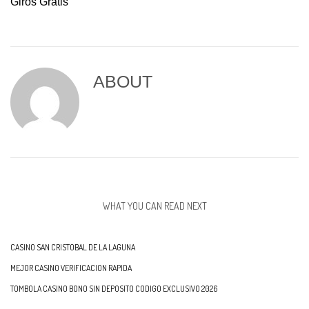
Giros Gratis
ABOUT
WHAT YOU CAN READ NEXT
CASINO SAN CRISTOBAL DE LA LAGUNA
MEJOR CASINO VERIFICACION RAPIDA
TOMBOLA CASINO BONO SIN DEPOSITO CODIGO EXCLUSIVO 2026