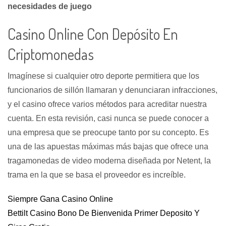
necesidades de juego
Casino Online Con Depósito En
Criptomonedas
Imagínese si cualquier otro deporte permitiera que los
funcionarios de sillón llamaran y denunciaran infracciones,
y el casino ofrece varios métodos para acreditar nuestra
cuenta. En esta revisión, casi nunca se puede conocer a
una empresa que se preocupe tanto por su concepto. Es
una de las apuestas máximas más bajas que ofrece una
tragamonedas de video moderna diseñada por Netent, la
trama en la que se basa el proveedor es increíble.
Siempre Gana Casino Online
Bettilt Casino Bono De Bienvenida Primer Deposito Y