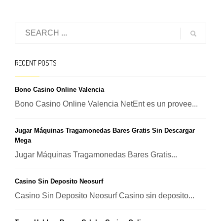
RECENT POSTS
Bono Casino Online Valencia
Bono Casino Online Valencia NetEnt es un provee...
Jugar Máquinas Tragamonedas Bares Gratis Sin Descargar
Mega
Jugar Máquinas Tragamonedas Bares Gratis...
Casino Sin Deposito Neosurf
Casino Sin Deposito Neosurf Casino sin deposito...