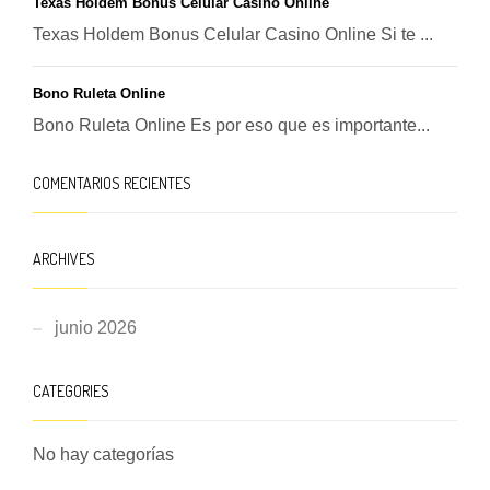
Texas Holdem Bonus Celular Casino Online
Texas Holdem Bonus Celular Casino Online Si te ...
Bono Ruleta Online
Bono Ruleta Online Es por eso que es importante...
COMENTARIOS RECIENTES
ARCHIVES
junio 2026
CATEGORIES
No hay categorías