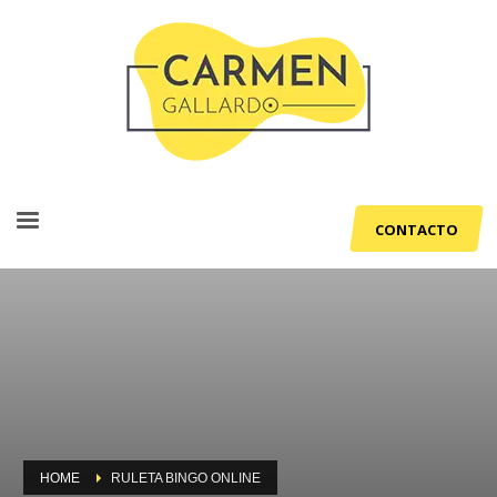
CONTACTO
HOME
RULETA BINGO ONLINE