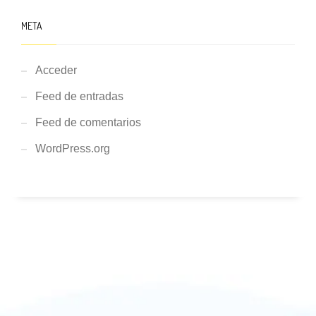
META
Acceder
Feed de entradas
Feed de comentarios
WordPress.org